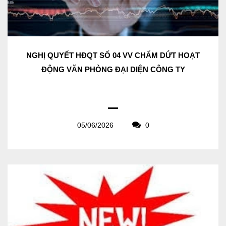
NGHỊ QUYẾT HĐQT SỐ 04 VV CHẤM DỨT HOẠT
ĐỘNG VĂN PHÒNG ĐẠI DIỆN CÔNG TY
05/06/2026
0