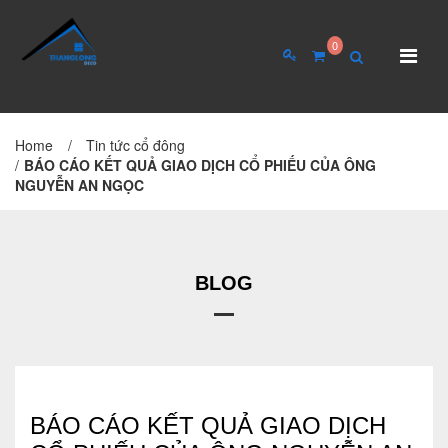
0
Home
/
Tin tức cổ đông
TRANG CHỦ
GIỚI THIỆU
/
BÁO CÁO KẾT QUẢ GIAO DỊCH CỔ PHIẾU CỦA ÔNG
NGUYỄN AN NGỌC
Giới thiệu về công ty
Cơ cấu tổ chức
Hồ sơ năng lực
BLOG
QUAN HỆ CỔ ĐÔNG
Tin tức cổ đông
BÁO CÁO KẾT QUẢ GIAO DỊCH
Đại hội cổ đông