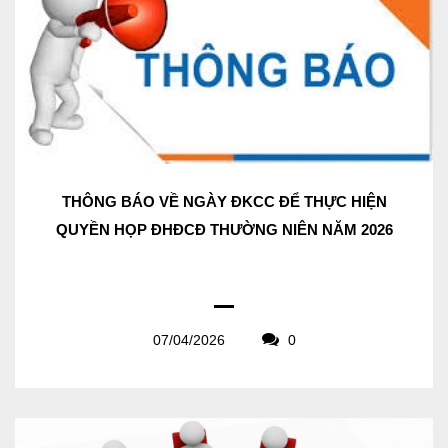
THÔNG BÁO VỀ NGÀY ĐKCC ĐỂ THỰC HIỆN
QUYỀN HỌP ĐHĐCĐ THƯỜNG NIÊN NĂM 2026
07/04/2026
0