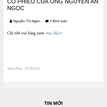
CỔ PHIẾU CỦA ÔNG NGUYỄN AN
NGỌC
Báo cáo tài chính
Điều lệ và quy chế
-
Nguyễn Thị Ngân
0 Bình luận
Chi tiết vui lòng xem <
tại đây
>
SẢN PHẨM
Ván ép
Dịch vụ xây dựng
Cho thuê máy móc thiết bị
Ngày đăng : 10/08/2022
TIN TỨC
LIÊN HỆ
Tin hoạt động
TIN MỚI
Sự kiện đang diễn ra