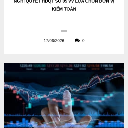
NGHỊ QUYẾT HĐQT SỐ 05 VV LỰA CHỌN ĐƠN VỊ
KIỂM TOÁN
17/06/2026
0