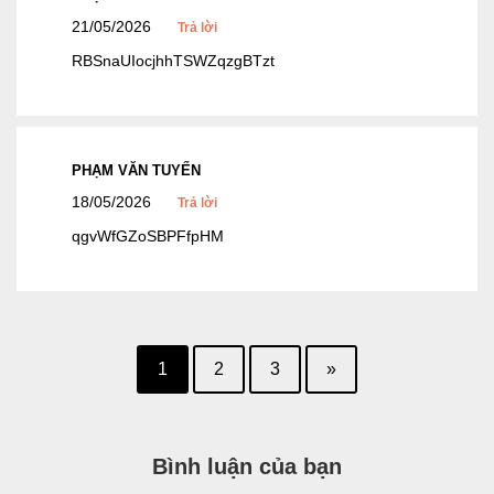
21/05/2026
Trả lời
RBSnaUIocjhhTSWZqzgBTzt
PHẠM VĂN TUYẾN
18/05/2026
Trả lời
qgvWfGZoSBPFfpHM
1
2
3
»
Bình luận của bạn