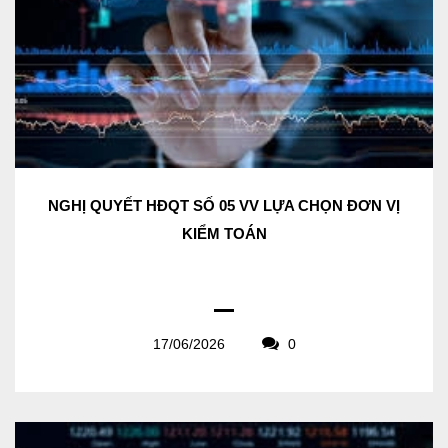
NGHỊ QUYẾT HĐQT SỐ 05 VV LỰA CHỌN ĐƠN VỊ
KIỂM TOÁN
17/06/2026
0