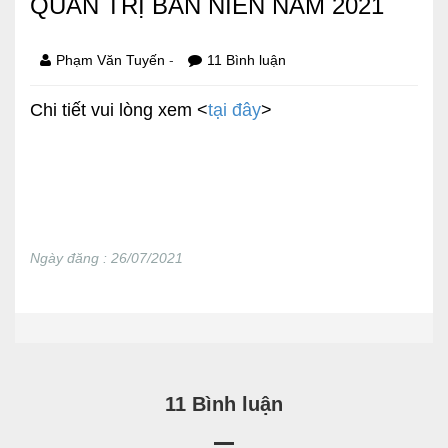
QUẢN TRỊ BÁN NIÊN NĂM 2021
Báo cáo tài chính
-
Phạm Văn Tuyến
11 Bình luận
Điều lệ và quy chế
Chi tiết vui lòng xem <
tại đây
>
SẢN PHẨM
Ván ép
Dịch vụ xây dựng
Ngày đăng : 26/07/2021
Cho thuê máy móc thiết bị
TIN TỨC
LIÊN HỆ
Tin hoạt động
11 Bình luận
Sự kiện đang diễn ra