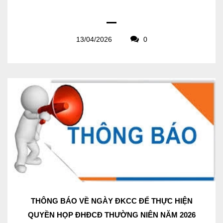
13/04/2026
0
THÔNG BÁO VỀ NGÀY ĐKCC ĐỂ THỰC HIỆN
QUYỀN HỌP ĐHĐCĐ THƯỜNG NIÊN NĂM 2026