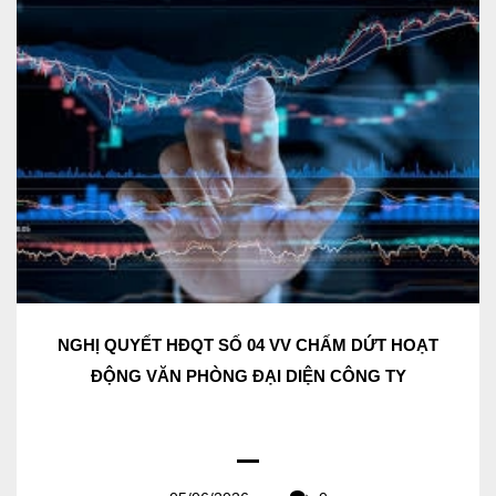
NGHỊ QUYẾT HĐQT SỐ 04 VV CHẤM DỨT HOẠT
ĐỘNG VĂN PHÒNG ĐẠI DIỆN CÔNG TY