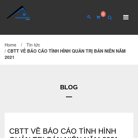
0
Home
/
Tin tức
TRANG CHỦ
GIỚI THIỆU
/
CBTT VỀ BÁO CÁO TÌNH HÌNH QUẢN TRỊ BÁN NIÊN NĂM
2021
Giới thiệu về công ty
Cơ cấu tổ chức
Hồ sơ năng lực
BLOG
QUAN HỆ CỔ ĐÔNG
Tin tức cổ đông
CBTT VỀ BÁO CÁO TÌNH HÌNH
Đại hội cổ đông