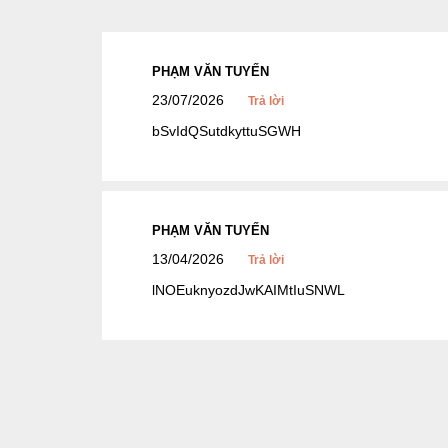
PHẠM VĂN TUYẾN
23/07/2026
Trả lời
bSvIdQSutdkyttuSGWH
PHẠM VĂN TUYẾN
13/04/2026
Trả lời
lNOEuknyozdJwKAIMtIuSNWL