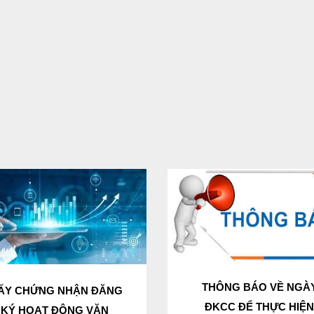
THÔNG BÁO VỀ NGÀ
ẤY CHỨNG NHẬN ĐĂNG
ĐKCC ĐỂ THỰC HIỆ
KÝ HOẠT ĐỘNG VĂN