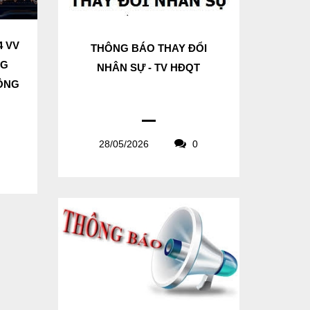
4 VV
THÔNG BÁO THAY ĐỔI
NG
NHÂN SỰ - TV HĐQT
CÔNG
28/05/2026
0