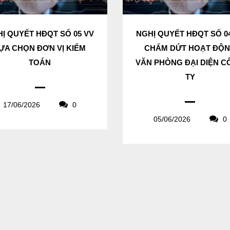
Ị QUYẾT HĐQT SỐ 05 VV
NGHỊ QUYẾT HĐQT SỐ 0
ỰA CHỌN ĐƠN VỊ KIỂM
CHẤM DỨT HOẠT ĐỘ
TOÁN
VĂN PHÒNG ĐẠI DIỆN 
TY
17/06/2026
0
05/06/2026
0