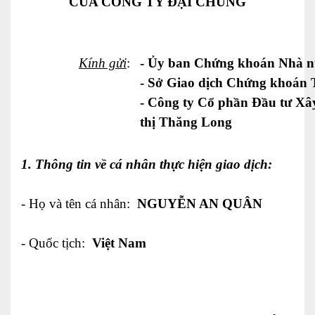
CỦA CÔNG TY ĐẠI CHÚNG
Kính gửi
:
- Ủy ban Chứng khoán Nhà 
-
Sở Giao dịch Chứng khoán
T
-
Công ty
Cổ phần Đầu tư Xây
thị Thăng Long
1.
Thông tin về cá nhân thực hiện giao dịch:
-
Họ và tên cá nhân:
NGUYỄN AN QUÂN
-
Quốc tịch:
Việt Nam