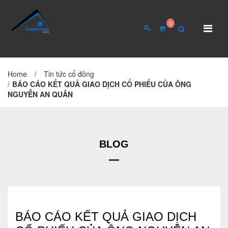
0
Home
/
Tin tức cổ đông
TRANG CHỦ
GIỚI THIỆU
/
BÁO CÁO KẾT QUẢ GIAO DỊCH CỔ PHIẾU CỦA ÔNG
NGUYỄN AN QUÂN
Giới thiệu về công ty
Cơ cấu tổ chức
Hồ sơ năng lực
BLOG
QUAN HỆ CỔ ĐÔNG
Tin tức cổ đông
BÁO CÁO KẾT QUẢ GIAO DỊCH
Đại hội cổ đông