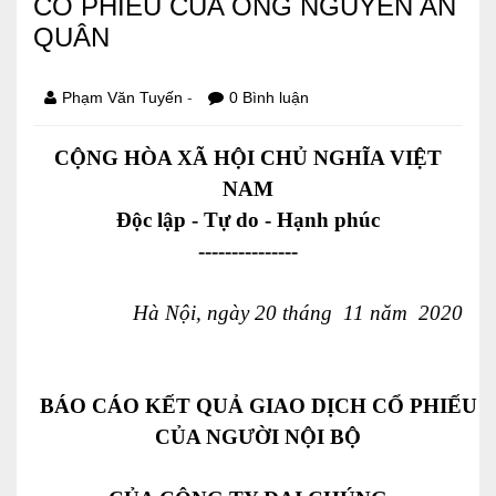
CỔ PHIẾU CỦA ÔNG NGUYỄN AN
QUÂN
Báo cáo tài chính
Điều lệ và quy chế
-
Phạm Văn Tuyến
0 Bình luận
CỘNG HÒA XÃ HỘI CHỦ NGHĨA VIỆT
SẢN PHẨM
NAM
Ván ép
Độc lập - Tự do - Hạnh phúc
---------------
Dịch vụ xây dựng
Cho thuê máy móc thiết bị
Hà Nội
, ngày
20
tháng
11
năm
2020
TIN TỨC
LIÊN HỆ
BÁO CÁO KẾT QUẢ GIAO DỊCH CỔ PHIẾU
CỦA NGƯỜI NỘI BỘ
Tin hoạt động
Sự kiện đang diễn ra