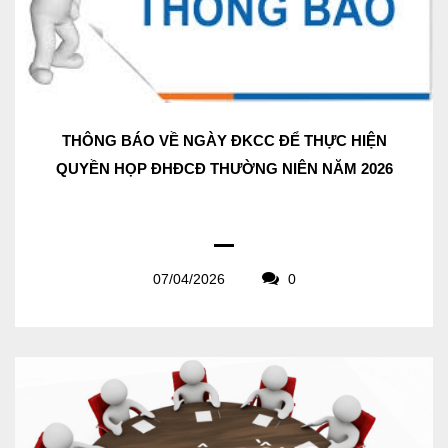
THÔNG BÁO VỀ NGÀY ĐKCC ĐỂ THỰC HIỆN
QUYỀN HỌP ĐHĐCĐ THƯỜNG NIÊN NĂM 2026
07/04/2026
0