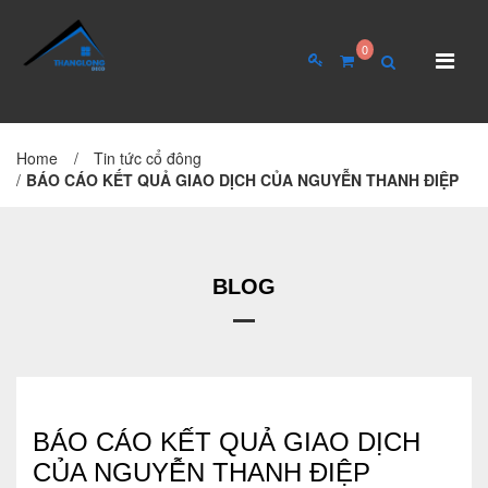
0
Home
/
Tin tức cổ đông
TRANG CHỦ
GIỚI THIỆU
/
BÁO CÁO KẾT QUẢ GIAO DỊCH CỦA NGUYỄN THANH ĐIỆP
Giới thiệu về công ty
Cơ cấu tổ chức
BLOG
Hồ sơ năng lực
QUAN HỆ CỔ ĐÔNG
Tin tức cổ đông
BÁO CÁO KẾT QUẢ GIAO DỊCH
CỦA NGUYỄN THANH ĐIỆP
Đại hội cổ đông