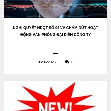
NGHỊ QUYẾT HĐQT SỐ 04 VV CHẤM DỨT HOẠT
ĐỘNG VĂN PHÒNG ĐẠI DIỆN CÔNG TY
05/06/2026
0