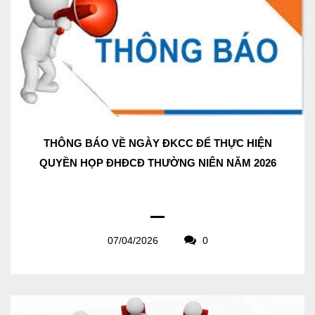
THÔNG BÁO VỀ NGÀY ĐKCC ĐỂ THỰC HIỆN
QUYỀN HỌP ĐHĐCĐ THƯỜNG NIÊN NĂM 2026
07/04/2026
0