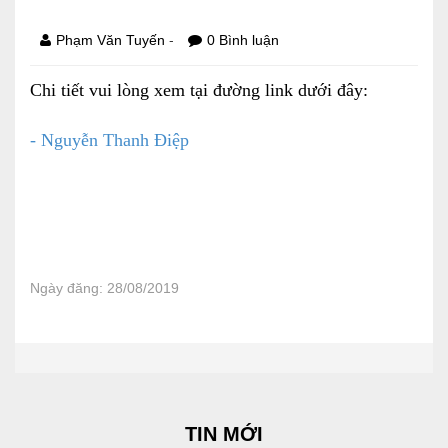
Báo cáo tài chính
-
Phạm Văn Tuyến
0 Bình luận
Điều lệ và quy chế
Chi tiết vui lòng xem tại đường link dưới đây:
- Nguyễn Thanh Điệp
SẢN PHẨM
Ván ép
Dịch vụ xây dựng
Cho thuê máy móc thiết bị
Ngày đăng: 28/08/2019
TIN TỨC
LIÊN HỆ
Tin hoạt động
TIN MỚI
Sự kiện đang diễn ra