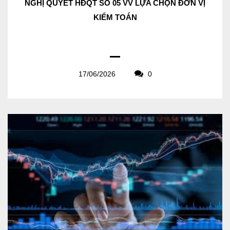
NGHỊ QUYẾT HĐQT SỐ 05 VV LỰA CHỌN ĐƠN VỊ
KIỂM TOÁN
17/06/2026
0