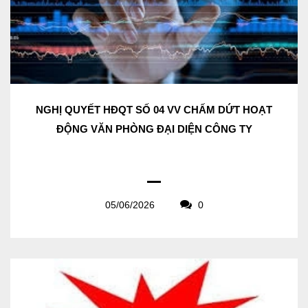
NGHỊ QUYẾT HĐQT SỐ 04 VV CHẤM DỨT HOẠT
ĐỘNG VĂN PHÒNG ĐẠI DIỆN CÔNG TY
05/06/2026
0