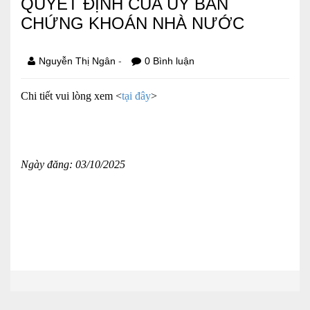
QUYẾT ĐỊNH CỦA UỶ BAN
CHỨNG KHOÁN NHÀ NƯỚC
Báo cáo tài chính
Điều lệ và quy chế
-
Nguyễn Thị Ngân
0 Bình luận
Chi tiết vui lòng xem <
tại đây
>
SẢN PHẨM
Ván ép
Dịch vụ xây dựng
Ngày đăng: 03/10/2025
Cho thuê máy móc thiết bị
TIN TỨC
LIÊN HỆ
Tin hoạt động
Sự kiện đang diễn ra