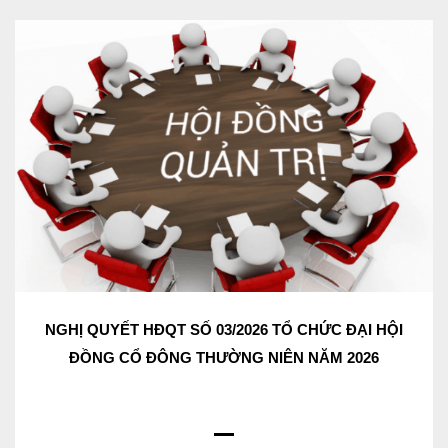
NGHỊ QUYẾT HĐQT SỐ 03/2026 TỔ CHỨC ĐẠI HỘI
ĐỒNG CỔ ĐÔNG THƯỜNG NIÊN NĂM 2026