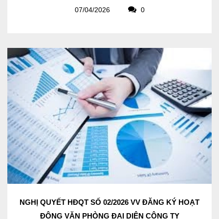
07/04/2026
0
NGHỊ QUYẾT HĐQT SỐ 02/2026 VV ĐĂNG KÝ HOẠT
ĐỘNG VĂN PHÒNG ĐẠI DIỆN CÔNG TY