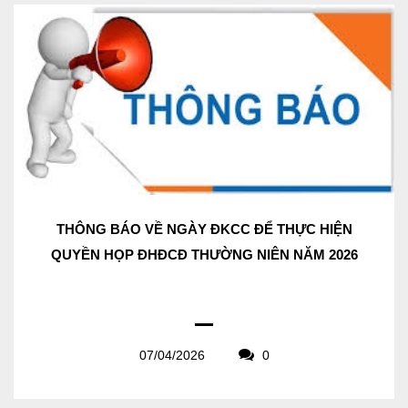
THÔNG BÁO VỀ NGÀY ĐKCC ĐỂ THỰC HIỆN
QUYỀN HỌP ĐHĐCĐ THƯỜNG NIÊN NĂM 2026
07/04/2026
0