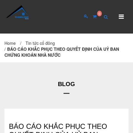
0
Home
/
Tin tức cổ đông
TRANG CHỦ
GIỚI THIỆU
/
BÁO CÁO KHẮC PHỤC THEO QUYẾT ĐỊNH CỦA UỶ BAN
CHỨNG KHOÁN NHÀ NƯỚC
Giới thiệu về công ty
Cơ cấu tổ chức
Hồ sơ năng lực
BLOG
QUAN HỆ CỔ ĐÔNG
Tin tức cổ đông
BÁO CÁO KHẮC PHỤC THEO
Đại hội cổ đông