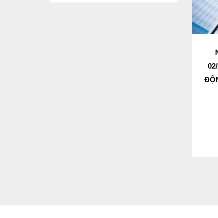
02
ĐỘN