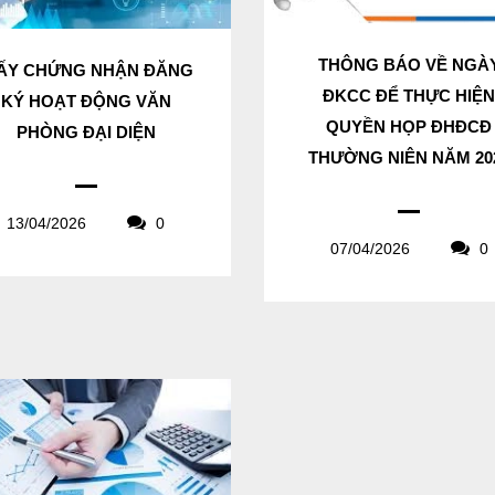
THÔNG BÁO VỀ NGÀ
ẤY CHỨNG NHẬN ĐĂNG
ĐKCC ĐỂ THỰC HIỆ
KÝ HOẠT ĐỘNG VĂN
QUYỀN HỌP ĐHĐCĐ
PHÒNG ĐẠI DIỆN
THƯỜNG NIÊN NĂM 20
13/04/2026
0
07/04/2026
0