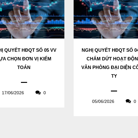
Ị QUYẾT HĐQT SỐ 05 VV
NGHỊ QUYẾT HĐQT SỐ 0
ỰA CHỌN ĐƠN VỊ KIỂM
CHẤM DỨT HOẠT ĐỘ
TOÁN
VĂN PHÒNG ĐẠI DIỆN 
TY
17/06/2026
0
05/06/2026
0