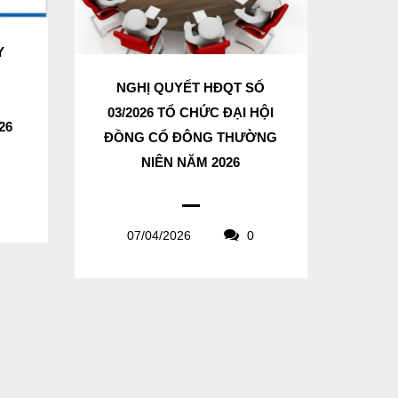
Y
N
NGHỊ QUYẾT HĐQT SỐ
03/2026 TỔ CHỨC ĐẠI HỘI
26
ĐỒNG CỔ ĐÔNG THƯỜNG
NIÊN NĂM 2026
07/04/2026
0