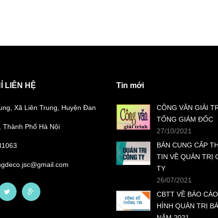
Ỉ LIÊN HỆ
Tin mới
ung, Xã Liên Trung, Huyện Đan
CÔNG VĂN GIẢI T
TỔNG GIÁM ĐỐC
 Thành Phố Hà Nội
27/10/2021
BẢN CUNG CẤP T
31063
TIN VỀ QUẢN TRỊ
ngdeco.jsc@gmail.com
TY
26/07/2021
CBTT VỀ BÁO CÁO
HÌNH QUẢN TRỊ B
NĂM 2021