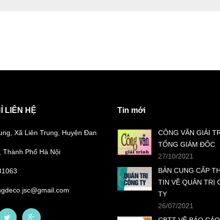
Ỉ LIÊN HỆ
Tin mới
ung, Xã Liên Trung, Huyện Đan
CÔNG VĂN GIẢI T
TỔNG GIÁM ĐỐC
 Thành Phố Hà Nội
27/10/2021
BẢN CUNG CẤP T
31063
TIN VỀ QUẢN TRỊ
ngdeco.jsc@gmail.com
TY
26/07/2021
CBTT VỀ BÁO CÁO