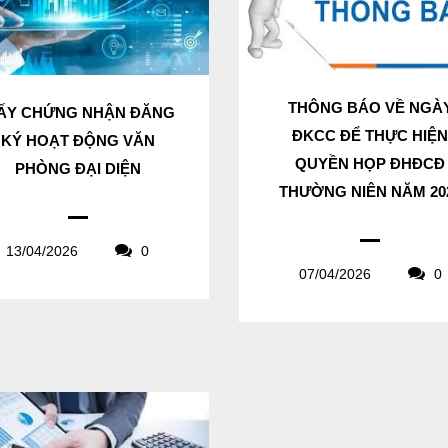
THÔNG BÁO VỀ NGÀ
ẤY CHỨNG NHẬN ĐĂNG
ĐKCC ĐỂ THỰC HIỆ
KÝ HOẠT ĐỘNG VĂN
QUYỀN HỌP ĐHĐCĐ
PHÒNG ĐẠI DIỆN
THƯỜNG NIÊN NĂM 20
13/04/2026
0
07/04/2026
0