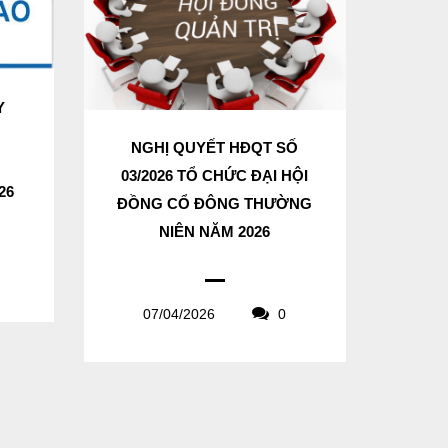
Y
N
NGHỊ QUYẾT HĐQT SỐ
03/2026 TỔ CHỨC ĐẠI HỘI
26
ĐỒNG CỔ ĐÔNG THƯỜNG
NIÊN NĂM 2026
07/04/2026
0