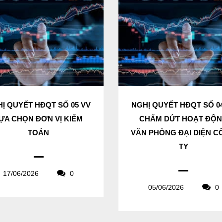
Ị QUYẾT HĐQT SỐ 05 VV
NGHỊ QUYẾT HĐQT SỐ 0
ỰA CHỌN ĐƠN VỊ KIỂM
CHẤM DỨT HOẠT ĐỘ
TOÁN
VĂN PHÒNG ĐẠI DIỆN 
TY
17/06/2026
0
05/06/2026
0