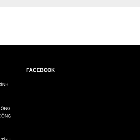
FACEBOOK
RÌNH
HÔNG
 CÔNG
 TÌNH