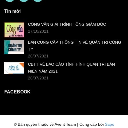
Tin mới
CÔNG VĂN GIẢI TRÌNH TỔNG GIÁM ĐỐC
27/10/2021
BẢN CUNG CẤP THÔNG TIN VỀ QUẢN TRỊ CÔNG
TY
26/07/2021
CBTT VỀ BÁO CÁO TÌNH HÌNH QUẢN TRỊ BÁN
NIÊN NĂM 2021
26/07/2021
FACEBOOK
© Bản quyền thuộc về Avent Team | Cung cấp bởi
Sapo