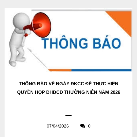
THÔNG BÁO VỀ NGÀY ĐKCC ĐỂ THỰC HIỆN
QUYỀN HỌP ĐHĐCĐ THƯỜNG NIÊN NĂM 2026
07/04/2026
0