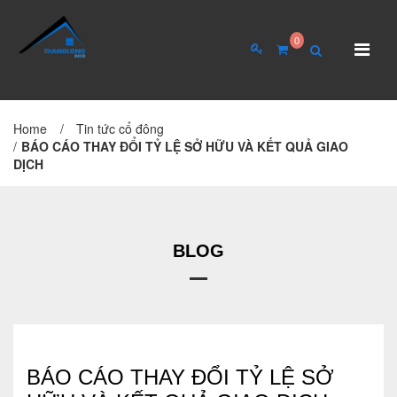
0
Home
/
Tin tức cổ đông
TRANG CHỦ
GIỚI THIỆU
/
BÁO CÁO THAY ĐỔI TỶ LỆ SỞ HỮU VÀ KẾT QUẢ GIAO
DỊCH
Giới thiệu về công ty
Cơ cấu tổ chức
Hồ sơ năng lực
BLOG
QUAN HỆ CỔ ĐÔNG
Tin tức cổ đông
BÁO CÁO THAY ĐỔI TỶ LỆ SỞ
Đại hội cổ đông