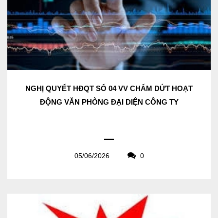
NGHỊ QUYẾT HĐQT SỐ 04 VV CHẤM DỨT HOẠT
ĐỘNG VĂN PHÒNG ĐẠI DIỆN CÔNG TY
05/06/2026
0