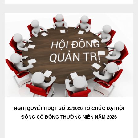
NGHỊ QUYẾT HĐQT SỐ 03/2026 TỔ CHỨC ĐẠI HỘI
ĐỒNG CỔ ĐÔNG THƯỜNG NIÊN NĂM 2026