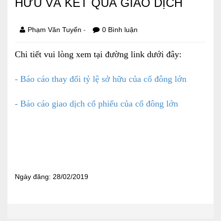
HỮU VÀ KẾT QUẢ GIAO DỊCH
Báo cáo tài chính
-
Phạm Văn Tuyến
0 Bình luận
Điều lệ và quy chế
Chi tiết vui lòng xem tại đường link dưới đây:
SẢN PHẨM
- Báo cáo thay đổi tỷ lệ sở hữu của cổ đông lớn
Ván ép
- Báo cáo giao dịch cổ phiếu của cổ đông lớn
Dịch vụ xây dựng
Cho thuê máy móc thiết bị
TIN TỨC
LIÊN HỆ
Ngày đăng: 28/02/2019
Tin hoạt động
Sự kiện đang diễn ra