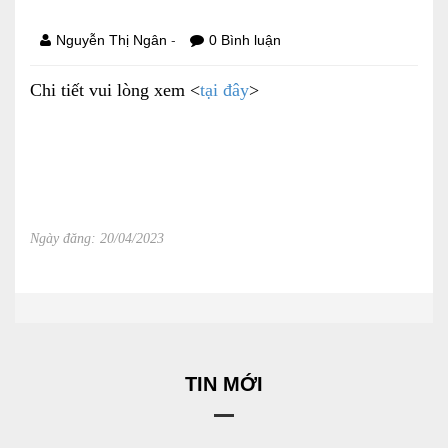
Báo cáo tài chính
-
Nguyễn Thị Ngân
0 Bình luận
Điều lệ và quy chế
Chi tiết vui lòng xem <
tại đây
>
SẢN PHẨM
Ván ép
Dịch vụ xây dựng
Ngày đăng: 20/04/2023
Cho thuê máy móc thiết bị
TIN TỨC
LIÊN HỆ
TIN MỚI
Tin hoạt động
Sự kiện đang diễn ra