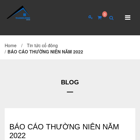
0
Home
/
Tin tức cổ đông
TRANG CHỦ
GIỚI THIỆU
/
BÁO CÁO THƯỜNG NIÊN NĂM 2022
Giới thiệu về công ty
Cơ cấu tổ chức
BLOG
Hồ sơ năng lực
QUAN HỆ CỔ ĐÔNG
Tin tức cổ đông
BÁO CÁO THƯỜNG NIÊN NĂM
2022
Đại hội cổ đông