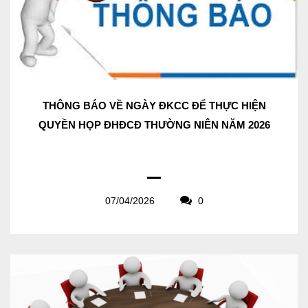
THÔNG BÁO VỀ NGÀY ĐKCC ĐỂ THỰC HIỆN
QUYỀN HỌP ĐHĐCĐ THƯỜNG NIÊN NĂM 2026
07/04/2026
0