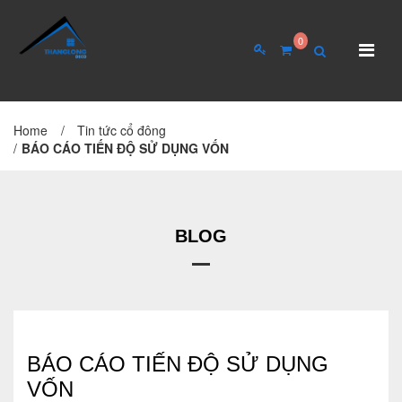
0
Home
/
Tin tức cổ đông
TRANG CHỦ
GIỚI THIỆU
/
BÁO CÁO TIẾN ĐỘ SỬ DỤNG VỐN
Giới thiệu về công ty
Cơ cấu tổ chức
BLOG
Hồ sơ năng lực
QUAN HỆ CỔ ĐÔNG
Tin tức cổ đông
BÁO CÁO TIẾN ĐỘ SỬ DỤNG
VỐN
Đại hội cổ đông