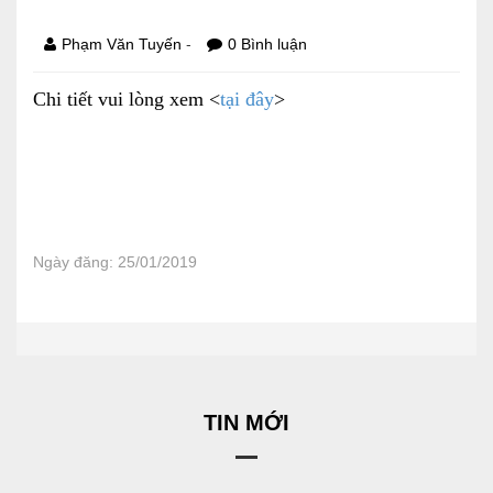
Báo cáo tài chính
-
Phạm Văn Tuyến
0 Bình luận
Điều lệ và quy chế
Chi tiết vui lòng xem <
tại đây
>
SẢN PHẨM
Ván ép
Dịch vụ xây dựng
Ngày đăng: 25/01/2019
Cho thuê máy móc thiết bị
TIN TỨC
LIÊN HỆ
TIN MỚI
Tin hoạt động
Sự kiện đang diễn ra