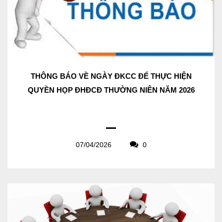
THÔNG BÁO VỀ NGÀY ĐKCC ĐỂ THỰC HIỆN
QUYỀN HỌP ĐHĐCĐ THƯỜNG NIÊN NĂM 2026
07/04/2026
0