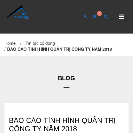
0
Home
/
Tin tức cổ đông
TRANG CHỦ
GIỚI THIỆU
/
BÁO CÁO TÌNH HÌNH QUẢN TRỊ CÔNG TY NĂM 2018
Giới thiệu về công ty
Cơ cấu tổ chức
BLOG
Hồ sơ năng lực
QUAN HỆ CỔ ĐÔNG
Tin tức cổ đông
BÁO CÁO TÌNH HÌNH QUẢN TRỊ
CÔNG TY NĂM 2018
Đại hội cổ đông