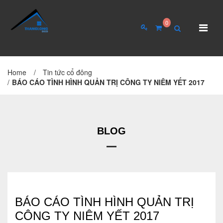
0
Home
/
Tin tức cổ đông
TRANG CHỦ
GIỚI THIỆU
/
BÁO CÁO TÌNH HÌNH QUẢN TRỊ CÔNG TY NIÊM YẾT 2017
Giới thiệu về công ty
Cơ cấu tổ chức
BLOG
Hồ sơ năng lực
QUAN HỆ CỔ ĐÔNG
Tin tức cổ đông
BÁO CÁO TÌNH HÌNH QUẢN TRỊ
CÔNG TY NIÊM YẾT 2017
Đại hội cổ đông