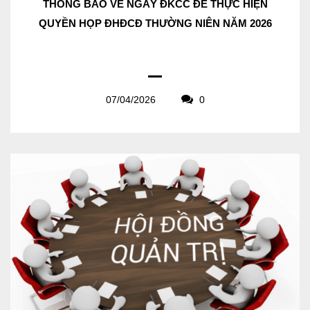
THÔNG BÁO VỀ NGÀY ĐKCC ĐỂ THỰC HIỆN
QUYỀN HỌP ĐHĐCĐ THƯỜNG NIÊN NĂM 2026
07/04/2026
0