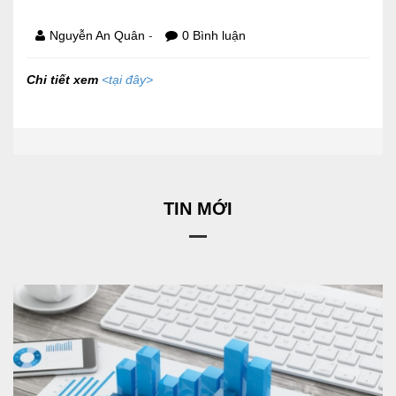
Báo cáo tài chính
-
Nguyễn An Quân
0 Bình luận
Điều lệ và quy chế
Chi tiết xem
<tại đây>
SẢN PHẨM
Ván ép
TIN MỚI
Dịch vụ xây dựng
Cho thuê máy móc thiết bị
TIN TỨC
LIÊN HỆ
Tin hoạt động
Sự kiện đang diễn ra