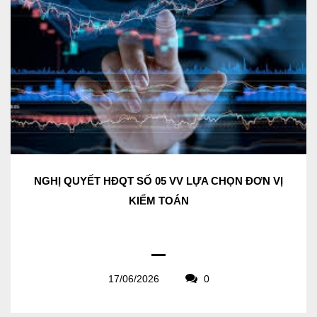
NGHỊ QUYẾT HĐQT SỐ 05 VV LỰA CHỌN ĐƠN VỊ
KIỂM TOÁN
17/06/2026
0