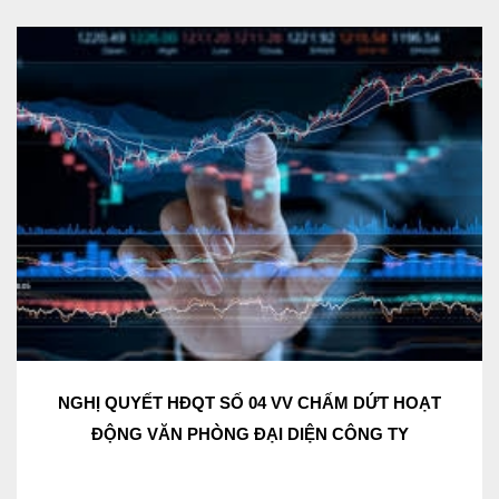
NGHỊ QUYẾT HĐQT SỐ 04 VV CHẤM DỨT HOẠT
ĐỘNG VĂN PHÒNG ĐẠI DIỆN CÔNG TY