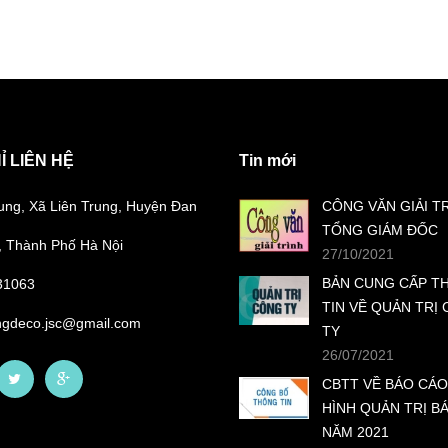
Ỉ LIÊN HỆ
Tin mới
ung, Xã Liên Trung, Huyện Đan
CÔNG VĂN GIẢI T
TỔNG GIÁM ĐỐC
 Thành Phố Hà Nội
27/10/2021
BẢN CUNG CẤP T
31063
TIN VỀ QUẢN TRỊ
ngdeco.jsc@gmail.com
TY
26/07/2021
CBTT VỀ BÁO CÁO
HÌNH QUẢN TRỊ B
NĂM 2021