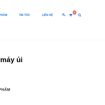
0
PHẨM
TIN TỨC
LIÊN HỆ
 máy ủi
 PHẨM