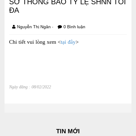
SƠ THÔNG BÁO TỶ LỆ SHNN TỐI
ĐA
Báo cáo tài chính
Điều lệ và quy chế
-
Nguyễn Thị Ngân
0 Bình luận
Chi tiết vui lòng xem <
tại đây
>
SẢN PHẨM
Ván ép
Dịch vụ xây dựng
Cho thuê máy móc thiết bị
Ngày đăng : 08/02/2022
TIN TỨC
LIÊN HỆ
Tin hoạt động
TIN MỚI
Sự kiện đang diễn ra