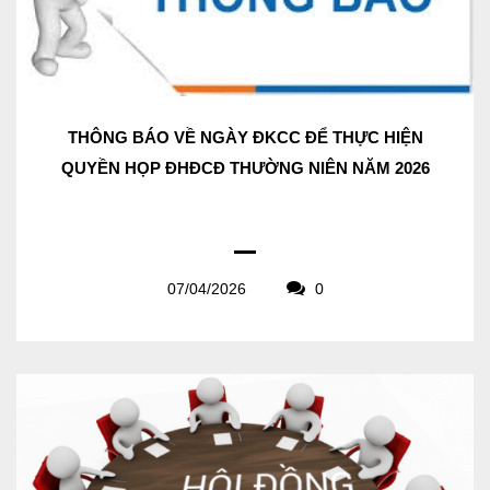
THÔNG BÁO VỀ NGÀY ĐKCC ĐỂ THỰC HIỆN
QUYỀN HỌP ĐHĐCĐ THƯỜNG NIÊN NĂM 2026
07/04/2026
0