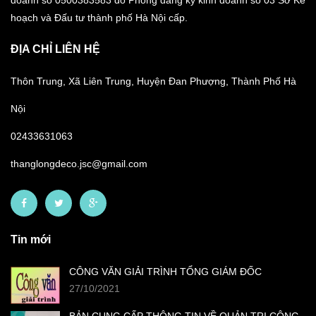
doanh số 0500383583 do Phòng đăng ký kinh doanh số 03 Sở Kế
hoạch và Đấu tư thành phố Hà Nội cấp.
ĐỊA CHỈ LIÊN HỆ
Thôn Trung, Xã Liên Trung, Huyện Đan Phượng, Thành Phố Hà
Nội
02433631063
thanglongdeco.jsc@gmail.com
Tin mới
CÔNG VĂN GIẢI TRÌNH TỔNG GIÁM ĐỐC
27/10/2021