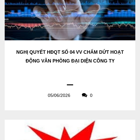
NGHỊ QUYẾT HĐQT SỐ 04 VV CHẤM DỨT HOẠT
ĐỘNG VĂN PHÒNG ĐẠI DIỆN CÔNG TY
05/06/2026
0