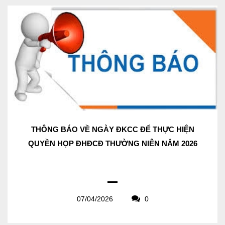
THÔNG BÁO VỀ NGÀY ĐKCC ĐỂ THỰC HIỆN
QUYỀN HỌP ĐHĐCĐ THƯỜNG NIÊN NĂM 2026
07/04/2026
0