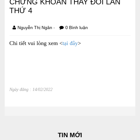
CHỨNG KHOÁN THAY ĐỔI LẦN
THỨ 4
Báo cáo tài chính
Điều lệ và quy chế
-
Nguyễn Thị Ngân
0 Bình luận
Chi tiết vui lòng xem <
tại đây
>
SẢN PHẨM
Ván ép
Dịch vụ xây dựng
Cho thuê máy móc thiết bị
Ngày đăng : 14/02/2022
TIN TỨC
LIÊN HỆ
Tin hoạt động
TIN MỚI
Sự kiện đang diễn ra