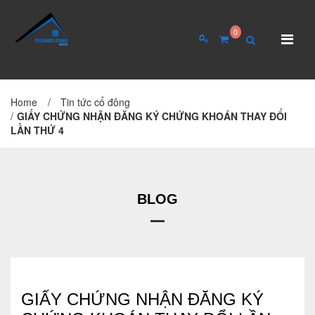
0
Home
/
Tin tức cổ đông
TRANG CHỦ
GIỚI THIỆU
/
GIẤY CHỨNG NHẬN ĐĂNG KÝ CHỨNG KHOÁN THAY ĐỔI
LẦN THỨ 4
Giới thiệu về công ty
Cơ cấu tổ chức
Hồ sơ năng lực
BLOG
QUAN HỆ CỔ ĐÔNG
Tin tức cổ đông
GIẤY CHỨNG NHẬN ĐĂNG KÝ
Đại hội cổ đông