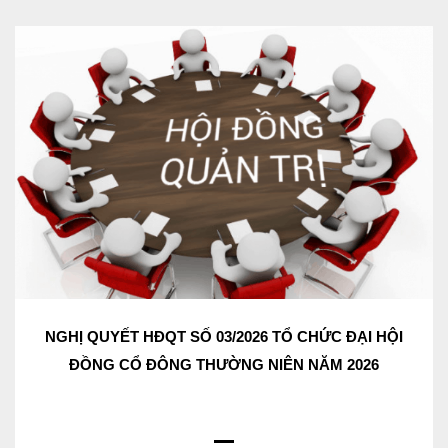
NGHỊ QUYẾT HĐQT SỐ 03/2026 TỔ CHỨC ĐẠI HỘI
ĐỒNG CỔ ĐÔNG THƯỜNG NIÊN NĂM 2026