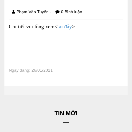
Báo cáo tài chính
-
Phạm Văn Tuyến
0 Bình luận
Điều lệ và quy chế
Chi tiết vui lòng xem<
tại đây
>
SẢN PHẨM
Ván ép
Dịch vụ xây dựng
Ngày đăng: 26/01/2021
Cho thuê máy móc thiết bị
TIN TỨC
LIÊN HỆ
TIN MỚI
Tin hoạt động
Sự kiện đang diễn ra