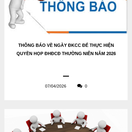
THÔNG BÁO VỀ NGÀY ĐKCC ĐỂ THỰC HIỆN
QUYỀN HỌP ĐHĐCĐ THƯỜNG NIÊN NĂM 2026
07/04/2026
0