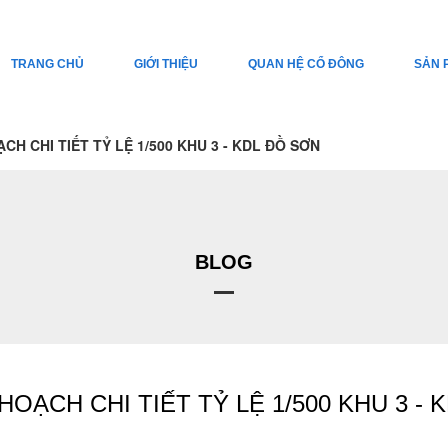
TRANG CHỦ
GIỚI THIỆU
QUAN HỆ CỔ ĐÔNG
SẢN 
H CHI TIẾT TỶ LỆ 1/500 KHU 3 - KDL ĐỒ SƠN
BLOG
OẠCH CHI TIẾT TỶ LỆ 1/500 KHU 3 - 