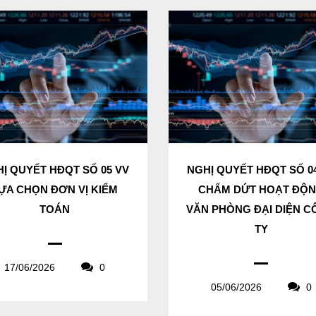
Ị QUYẾT HĐQT SỐ 05 VV
NGHỊ QUYẾT HĐQT SỐ 0
ỰA CHỌN ĐƠN VỊ KIỂM
CHẤM DỨT HOẠT ĐỘ
TOÁN
VĂN PHÒNG ĐẠI DIỆN 
TY
17/06/2026
0
05/06/2026
0