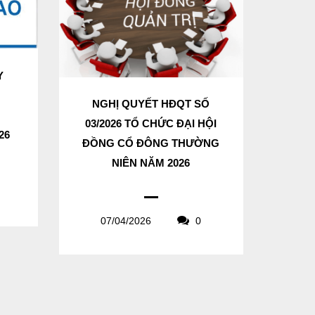
Y
N
NGHỊ QUYẾT HĐQT SỐ
03/2026 TỔ CHỨC ĐẠI HỘI
26
ĐỒNG CỔ ĐÔNG THƯỜNG
NIÊN NĂM 2026
07/04/2026
0