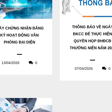
THÔNG BÁO VỀ NGÀ
ẤY CHỨNG NHẬN ĐĂNG
ĐKCC ĐỂ THỰC HIỆ
KÝ HOẠT ĐỘNG VĂN
QUYỀN HỌP ĐHĐCĐ
PHÒNG ĐẠI DIỆN
THƯỜNG NIÊN NĂM 20
13/04/2026
0
07/04/2026
0