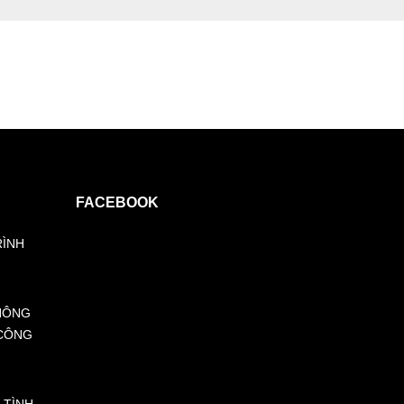
FACEBOOK
RÌNH
HÔNG
 CÔNG
 TÌNH