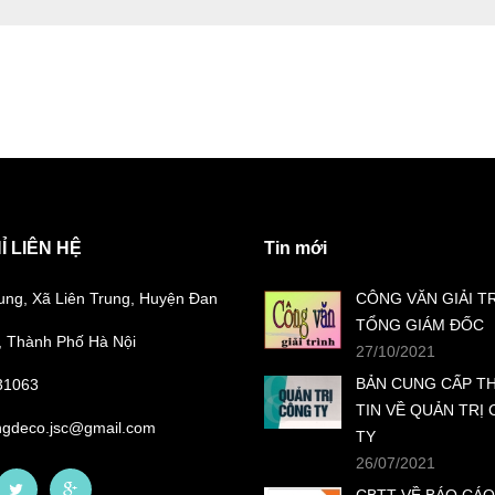
Ỉ LIÊN HỆ
Tin mới
ung, Xã Liên Trung, Huyện Đan
CÔNG VĂN GIẢI T
TỔNG GIÁM ĐỐC
 Thành Phố Hà Nội
27/10/2021
BẢN CUNG CẤP T
31063
TIN VỀ QUẢN TRỊ
ngdeco.jsc@gmail.com
TY
26/07/2021
CBTT VỀ BÁO CÁO