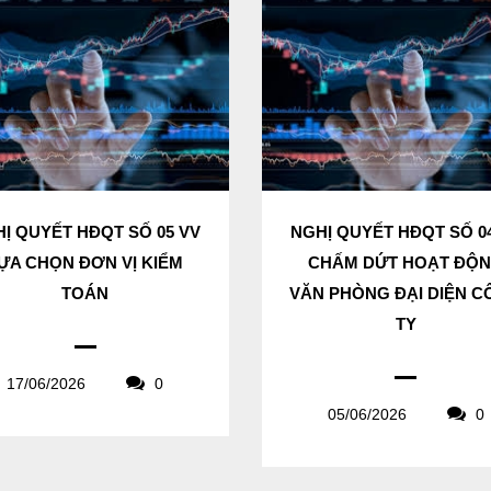
Ị QUYẾT HĐQT SỐ 05 VV
NGHỊ QUYẾT HĐQT SỐ 0
ỰA CHỌN ĐƠN VỊ KIỂM
CHẤM DỨT HOẠT ĐỘ
TOÁN
VĂN PHÒNG ĐẠI DIỆN 
TY
17/06/2026
0
05/06/2026
0