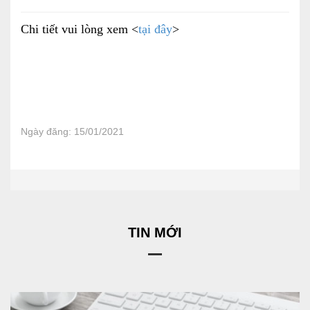
Báo cáo tài chính
Chi tiết vui lòng xem <
tại đây
>
Điều lệ và quy chế
SẢN PHẨM
Ngày đăng: 15/01/2021
Ván ép
Dịch vụ xây dựng
Cho thuê máy móc thiết bị
TIN MỚI
TIN TỨC
LIÊN HỆ
Tin hoạt động
Sự kiện đang diễn ra