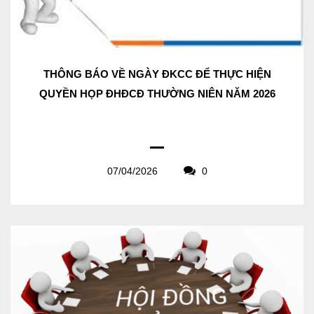
THÔNG BÁO VỀ NGÀY ĐKCC ĐỂ THỰC HIỆN
QUYỀN HỌP ĐHĐCĐ THƯỜNG NIÊN NĂM 2026
07/04/2026
0