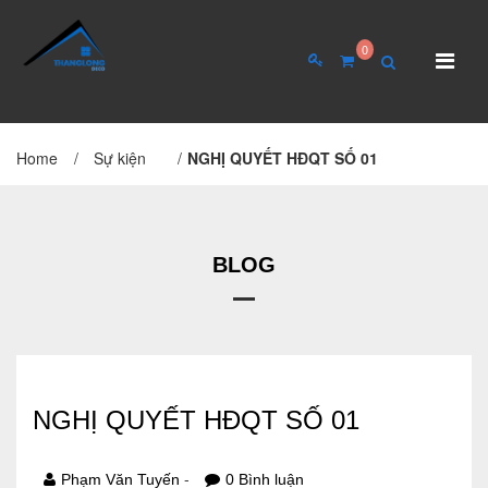
0
Home
/
Sự kiện
/
NGHỊ QUYẾT HĐQT SỐ 01
TRANG CHỦ
GIỚI THIỆU
Giới thiệu về công ty
Cơ cấu tổ chức
BLOG
Hồ sơ năng lực
QUAN HỆ CỔ ĐÔNG
NGHỊ QUYẾT HĐQT SỐ 01
Tin tức cổ đông
Đại hội cổ đông
-
Phạm Văn Tuyến
0 Bình luận