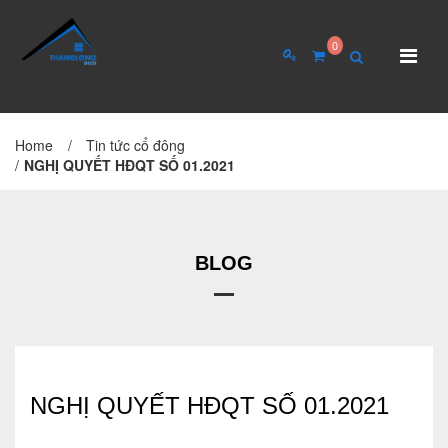
0
Home
/
Tin tức cổ đông
TRANG CHỦ
GIỚI THIỆU
/
NGHỊ QUYẾT HĐQT SỐ 01.2021
Giới thiệu về công ty
Cơ cấu tổ chức
BLOG
Hồ sơ năng lực
QUAN HỆ CỔ ĐÔNG
Tin tức cổ đông
NGHỊ QUYẾT HĐQT SỐ 01.2021
Đại hội cổ đông