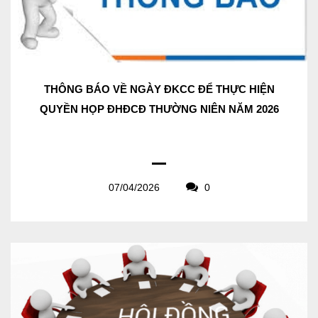
THÔNG BÁO VỀ NGÀY ĐKCC ĐỂ THỰC HIỆN
QUYỀN HỌP ĐHĐCĐ THƯỜNG NIÊN NĂM 2026
07/04/2026
0