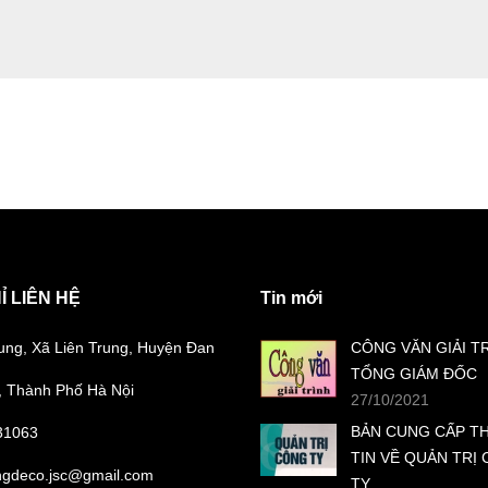
Ỉ LIÊN HỆ
Tin mới
ung, Xã Liên Trung, Huyện Đan
CÔNG VĂN GIẢI T
TỔNG GIÁM ĐỐC
 Thành Phố Hà Nội
27/10/2021
BẢN CUNG CẤP T
31063
TIN VỀ QUẢN TRỊ
ngdeco.jsc@gmail.com
TY