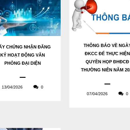
THÔNG BÁO VỀ NGÀ
ẤY CHỨNG NHẬN ĐĂNG
ĐKCC ĐỂ THỰC HIỆ
KÝ HOẠT ĐỘNG VĂN
QUYỀN HỌP ĐHĐCĐ
PHÒNG ĐẠI DIỆN
THƯỜNG NIÊN NĂM 20
13/04/2026
0
07/04/2026
0