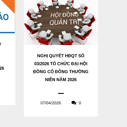
Y
N
NGHỊ QUYẾT HĐQT SỐ
03/2026 TỔ CHỨC ĐẠI HỘI
26
ĐỒNG CỔ ĐÔNG THƯỜNG
NIÊN NĂM 2026
07/04/2026
0