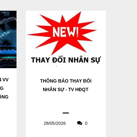
4 VV
THÔNG BÁO THAY ĐỔI
NG
NHÂN SỰ - TV HĐQT
CÔNG
28/05/2026
0