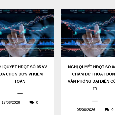
Ị QUYẾT HĐQT SỐ 05 VV
NGHỊ QUYẾT HĐQT SỐ 0
ỰA CHỌN ĐƠN VỊ KIỂM
CHẤM DỨT HOẠT ĐỘ
TOÁN
VĂN PHÒNG ĐẠI DIỆN 
TY
17/06/2026
0
05/06/2026
0