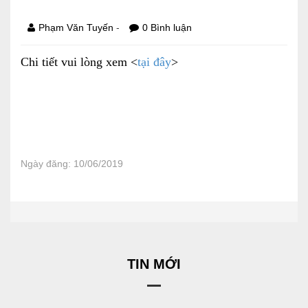
Báo cáo tài chính
-
Phạm Văn Tuyến
0 Bình luận
Điều lệ và quy chế
Chi tiết vui lòng xem <
tại đây
>
SẢN PHẨM
Ván ép
Dịch vụ xây dựng
Ngày đăng: 10/06/2019
Cho thuê máy móc thiết bị
TIN TỨC
LIÊN HỆ
TIN MỚI
Tin hoạt động
Sự kiện đang diễn ra