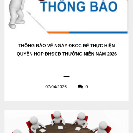
THÔNG BÁO VỀ NGÀY ĐKCC ĐỂ THỰC HIỆN
QUYỀN HỌP ĐHĐCĐ THƯỜNG NIÊN NĂM 2026
07/04/2026
0