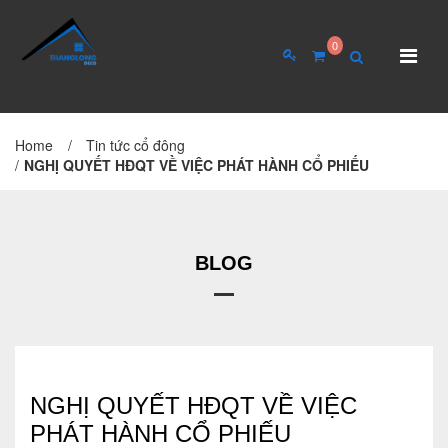
0
Home
/
Tin tức cổ đông
TRANG CHỦ
GIỚI THIỆU
/
NGHỊ QUYẾT HĐQT VỀ VIỆC PHÁT HÀNH CỔ PHIẾU
Giới thiệu về công ty
Cơ cấu tổ chức
BLOG
Hồ sơ năng lực
QUAN HỆ CỔ ĐÔNG
Tin tức cổ đông
NGHỊ QUYẾT HĐQT VỀ VIỆC
PHÁT HÀNH CỔ PHIẾU
Đại hội cổ đông