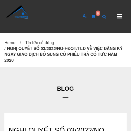
0
Home
/
Tin tức cổ đông
TRANG CHỦ
GIỚI THIỆU
/
NGHỊ QUYẾT SỐ 03/2022/NQ-HĐQT/TLD VỀ VIỆC ĐĂNG KÝ
NGÀY GIAO DỊCH BỔ SUNG CỔ PHIẾU TRẢ CỔ TỨC NĂM
Giới thiệu về công ty
2020
Cơ cấu tổ chức
Hồ sơ năng lực
BLOG
QUAN HỆ CỔ ĐÔNG
Tin tức cổ đông
Đại hội cổ đông
NGHỊ QUYẾT SỐ 03/2022/NQ-