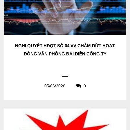
NGHỊ QUYẾT HĐQT SỐ 04 VV CHẤM DỨT HOẠT
ĐỘNG VĂN PHÒNG ĐẠI DIỆN CÔNG TY
05/06/2026
0