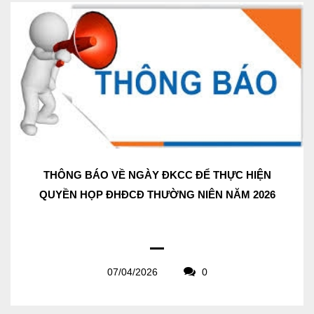
THÔNG BÁO VỀ NGÀY ĐKCC ĐỂ THỰC HIỆN
QUYỀN HỌP ĐHĐCĐ THƯỜNG NIÊN NĂM 2026
07/04/2026
0