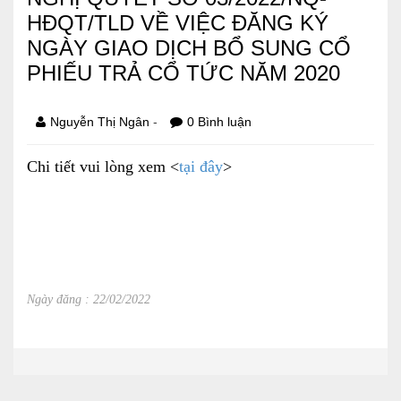
HĐQT/TLD VỀ VIỆC ĐĂNG KÝ
Báo cáo tài chính
NGÀY GIAO DỊCH BỔ SUNG CỔ
Điều lệ và quy chế
PHIẾU TRẢ CỔ TỨC NĂM 2020
-
Nguyễn Thị Ngân
0 Bình luận
SẢN PHẨM
Chi tiết vui lòng xem <
tại đây
>
Ván ép
Dịch vụ xây dựng
Cho thuê máy móc thiết bị
Ngày đăng : 22/02/2022
TIN TỨC
LIÊN HỆ
Tin hoạt động
Sự kiện đang diễn ra