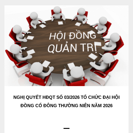
NGHỊ QUYẾT HĐQT SỐ 03/2026 TỔ CHỨC ĐẠI HỘI
ĐỒNG CỔ ĐÔNG THƯỜNG NIÊN NĂM 2026