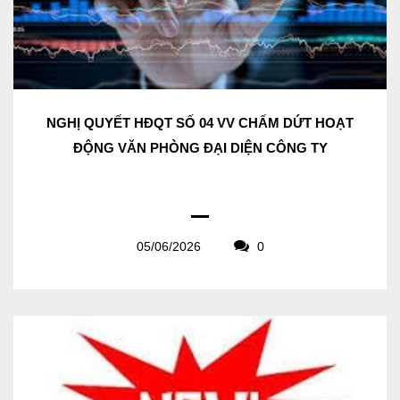
NGHỊ QUYẾT HĐQT SỐ 04 VV CHẤM DỨT HOẠT
ĐỘNG VĂN PHÒNG ĐẠI DIỆN CÔNG TY
05/06/2026
0