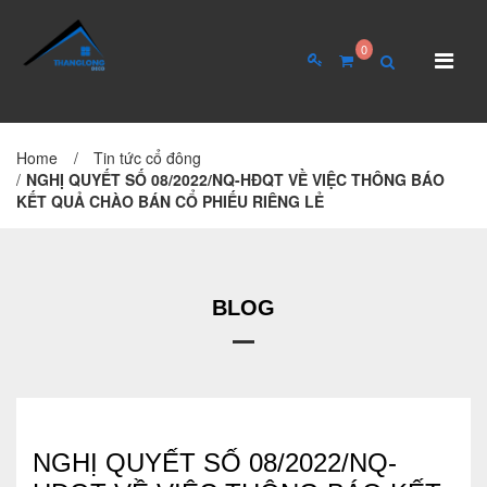
0
Home
/
Tin tức cổ đông
TRANG CHỦ
GIỚI THIỆU
/
NGHỊ QUYẾT SỐ 08/2022/NQ-HĐQT VỀ VIỆC THÔNG BÁO
KẾT QUẢ CHÀO BÁN CỔ PHIẾU RIÊNG LẺ
Giới thiệu về công ty
Cơ cấu tổ chức
Hồ sơ năng lực
BLOG
QUAN HỆ CỔ ĐÔNG
Tin tức cổ đông
NGHỊ QUYẾT SỐ 08/2022/NQ-
Đại hội cổ đông