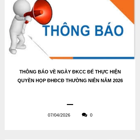
THÔNG BÁO VỀ NGÀY ĐKCC ĐỂ THỰC HIỆN
QUYỀN HỌP ĐHĐCĐ THƯỜNG NIÊN NĂM 2026
07/04/2026
0