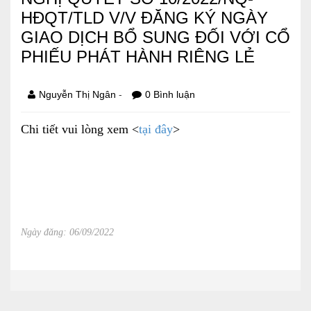
HĐQT/TLD V/V ĐĂNG KÝ NGÀY
Báo cáo tài chính
GIAO DỊCH BỔ SUNG ĐỐI VỚI CỔ
Điều lệ và quy chế
PHIẾU PHÁT HÀNH RIÊNG LẺ
-
Nguyễn Thị Ngân
0 Bình luận
SẢN PHẨM
Chi tiết vui lòng xem <
tại đây
>
Ván ép
Dịch vụ xây dựng
Cho thuê máy móc thiết bị
Ngày đăng: 06/09/2022
TIN TỨC
LIÊN HỆ
Tin hoạt động
Sự kiện đang diễn ra