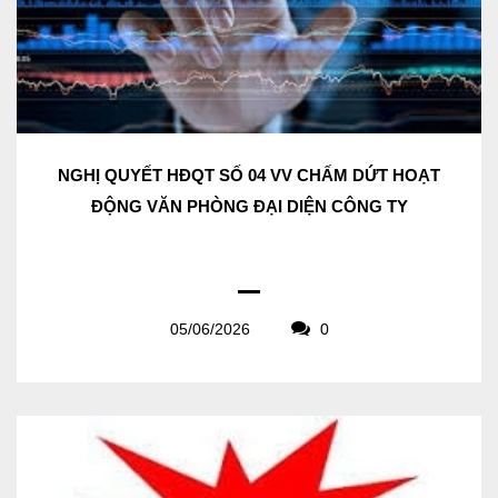
NGHỊ QUYẾT HĐQT SỐ 04 VV CHẤM DỨT HOẠT
ĐỘNG VĂN PHÒNG ĐẠI DIỆN CÔNG TY
05/06/2026
0