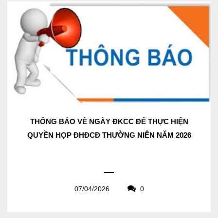
THÔNG BÁO VỀ NGÀY ĐKCC ĐỂ THỰC HIỆN
QUYỀN HỌP ĐHĐCĐ THƯỜNG NIÊN NĂM 2026
07/04/2026
0