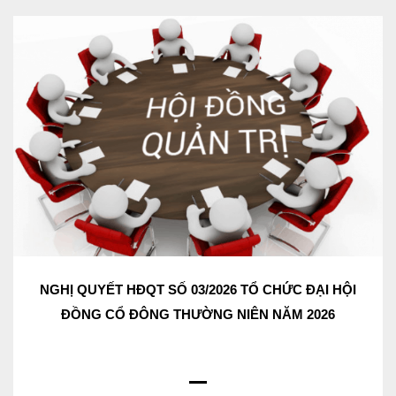
NGHỊ QUYẾT HĐQT SỐ 03/2026 TỔ CHỨC ĐẠI HỘI
ĐỒNG CỔ ĐÔNG THƯỜNG NIÊN NĂM 2026