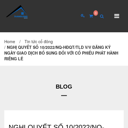
0
Home
/
Tin tức cổ đông
TRANG CHỦ
GIỚI THIỆU
/
NGHỊ QUYẾT SỐ 10/2022/NQ-HĐQT/TLD V/V ĐĂNG KÝ
NGÀY GIAO DỊCH BỔ SUNG ĐỐI VỚI CỔ PHIẾU PHÁT HÀNH
Giới thiệu về công ty
RIÊNG LẺ
Cơ cấu tổ chức
Hồ sơ năng lực
BLOG
QUAN HỆ CỔ ĐÔNG
Tin tức cổ đông
Đại hội cổ đông
NGHỊ QUYẾT SỐ 10/2022/NQ-