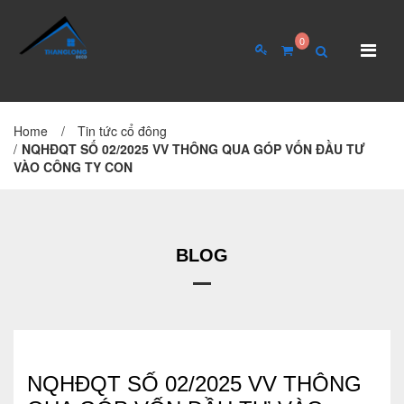
0
Home
/
Tin tức cổ đông
TRANG CHỦ
GIỚI THIỆU
/
NQHĐQT SỐ 02/2025 VV THÔNG QUA GÓP VỐN ĐẦU TƯ
VÀO CÔNG TY CON
Giới thiệu về công ty
Cơ cấu tổ chức
Hồ sơ năng lực
BLOG
QUAN HỆ CỔ ĐÔNG
Tin tức cổ đông
NQHĐQT SỐ 02/2025 VV THÔNG
Đại hội cổ đông