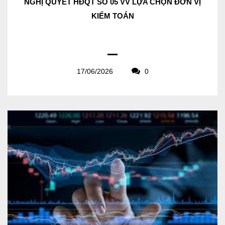
NGHỊ QUYẾT HĐQT SỐ 05 VV LỰA CHỌN ĐƠN VỊ
KIỂM TOÁN
17/06/2026
0