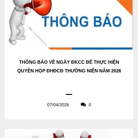
THÔNG BÁO VỀ NGÀY ĐKCC ĐỂ THỰC HIỆN
QUYỀN HỌP ĐHĐCĐ THƯỜNG NIÊN NĂM 2026
07/04/2026
0