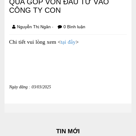
QUA GÓP VỐN ĐẦU TƯ VÀO
CÔNG TY CON
Báo cáo tài chính
Điều lệ và quy chế
-
Nguyễn Thị Ngân
0 Bình luận
Chi tiết vui lòng xem <
tại đây
>
SẢN PHẨM
Ván ép
Dịch vụ xây dựng
Cho thuê máy móc thiết bị
Ngày đăng : 03/03/2025
TIN TỨC
LIÊN HỆ
Tin hoạt động
TIN MỚI
Sự kiện đang diễn ra