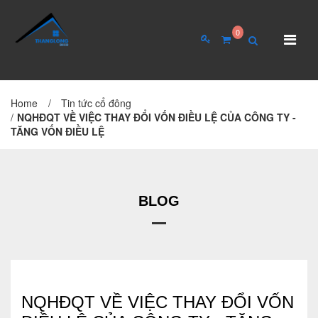
0
Home
/
Tin tức cổ đông
TRANG CHỦ
GIỚI THIỆU
/
NQHĐQT VỀ VIỆC THAY ĐỔI VỐN ĐIỀU LỆ CỦA CÔNG TY -
TĂNG VỐN ĐIỀU LỆ
Giới thiệu về công ty
Cơ cấu tổ chức
Hồ sơ năng lực
BLOG
QUAN HỆ CỔ ĐÔNG
Tin tức cổ đông
NQHĐQT VỀ VIỆC THAY ĐỔI VỐN
Đại hội cổ đông