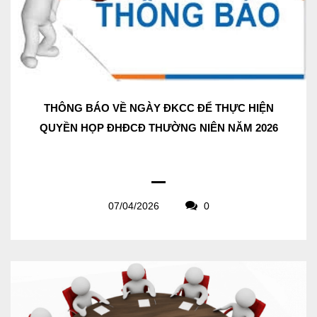
THÔNG BÁO VỀ NGÀY ĐKCC ĐỂ THỰC HIỆN
QUYỀN HỌP ĐHĐCĐ THƯỜNG NIÊN NĂM 2026
07/04/2026
0