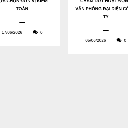
ỰA CHỌN ĐƠN VỊ KIỂM
CHẤM DỨT HOẠT ĐỘ
TOÁN
VĂN PHÒNG ĐẠI DIỆN 
TY
17/06/2026
0
05/06/2026
0