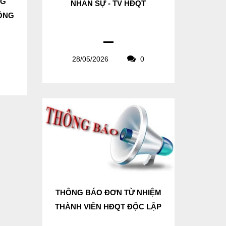
NG
NHÂN SỰ - TV HĐQT
CÔNG
28/05/2026
0
THÔNG BÁO ĐƠN TỪ NHIỆM
THÀNH VIÊN HĐQT ĐỘC LẬP