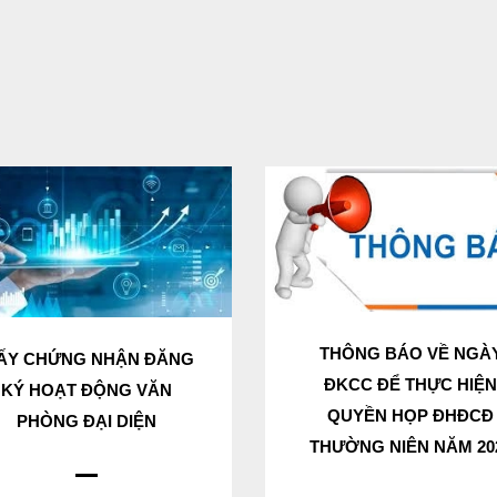
THÔNG BÁO VỀ NGÀ
ẤY CHỨNG NHẬN ĐĂNG
ĐKCC ĐỂ THỰC HIỆ
KÝ HOẠT ĐỘNG VĂN
QUYỀN HỌP ĐHĐCĐ
PHÒNG ĐẠI DIỆN
THƯỜNG NIÊN NĂM 20