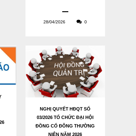
28/04/2026
0
Y
N
NGHỊ QUYẾT HĐQT SỐ
03/2026 TỔ CHỨC ĐẠI HỘI
26
ĐỒNG CỔ ĐÔNG THƯỜNG
NIÊN NĂM 2026