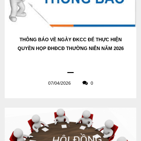
THÔNG BÁO VỀ NGÀY ĐKCC ĐỂ THỰC HIỆN
QUYỀN HỌP ĐHĐCĐ THƯỜNG NIÊN NĂM 2026
07/04/2026
0