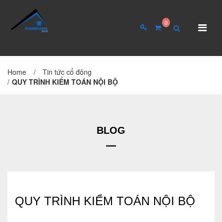
0
Home
/
Tin tức cổ đông
TRANG CHỦ
GIỚI THIỆU
/
QUY TRÌNH KIỂM TOÁN NỘI BỘ
Giới thiệu về công ty
Cơ cấu tổ chức
BLOG
Hồ sơ năng lực
QUAN HỆ CỔ ĐÔNG
Tin tức cổ đông
QUY TRÌNH KIỂM TOÁN NỘI BỘ
Đại hội cổ đông