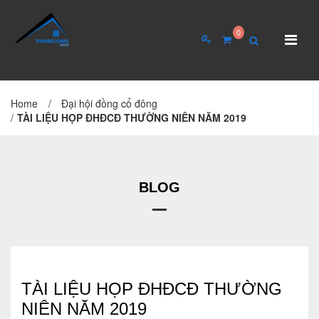
0
Home
/
Đại hội đồng cổ đông
TRANG CHỦ
GIỚI THIỆU
/
TÀI LIỆU HỌP ĐHĐCĐ THƯỜNG NIÊN NĂM 2019
Giới thiệu về công ty
Cơ cấu tổ chức
BLOG
Hồ sơ năng lực
QUAN HỆ CỔ ĐÔNG
Tin tức cổ đông
TÀI LIỆU HỌP ĐHĐCĐ THƯỜNG
NIÊN NĂM 2019
Đại hội cổ đông