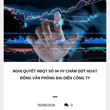
NGHỊ QUYẾT HĐQT SỐ 04 VV CHẤM DỨT HOẠT
ĐỘNG VĂN PHÒNG ĐẠI DIỆN CÔNG TY
05/06/2026
0