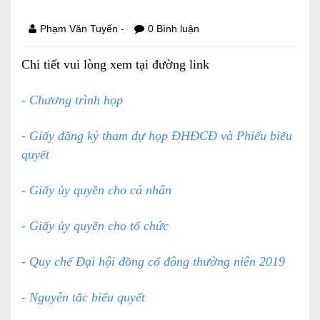
Báo cáo tài chính
-
Phạm Văn Tuyến
0 Bình luận
Điều lệ và quy chế
Chi tiết vui lòng xem tại đường link
- Chương trình họp
SẢN PHẨM
- Giấy đăng ký tham dự họp ĐHĐCĐ và Phiếu biểu
Ván ép
quyết
Dịch vụ xây dựng
- Giấy ủy quyền cho cá nhân
Cho thuê máy móc thiết bị
- Giấy ủy quyền cho tổ chức
TIN TỨC
LIÊN HỆ
- Quy chế Đại hội đồng cổ đông thường niên 2019
Tin hoạt động
- Nguyên tắc biểu quyết
Sự kiện đang diễn ra