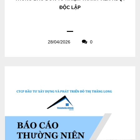
ĐỘC LẬP
28/04/2026
0