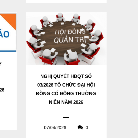
Y
N
NGHỊ QUYẾT HĐQT SỐ
03/2026 TỔ CHỨC ĐẠI HỘI
26
ĐỒNG CỔ ĐÔNG THƯỜNG
NIÊN NĂM 2026
07/04/2026
0