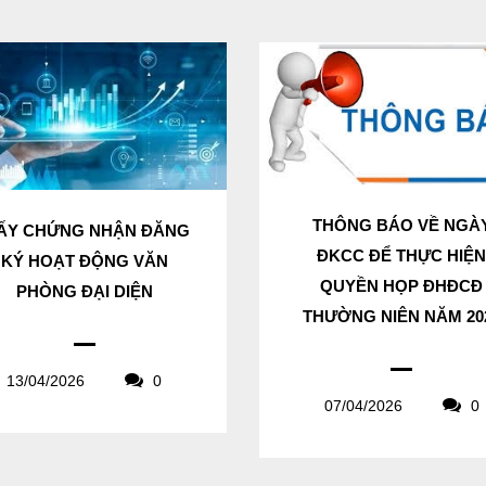
THÔNG BÁO VỀ NGÀ
ẤY CHỨNG NHẬN ĐĂNG
ĐKCC ĐỂ THỰC HIỆ
KÝ HOẠT ĐỘNG VĂN
QUYỀN HỌP ĐHĐCĐ
PHÒNG ĐẠI DIỆN
THƯỜNG NIÊN NĂM 20
13/04/2026
0
07/04/2026
0