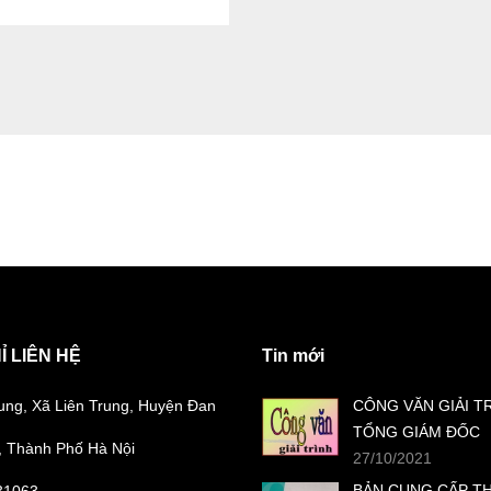
Ỉ LIÊN HỆ
Tin mới
ung, Xã Liên Trung, Huyện Đan
CÔNG VĂN GIẢI T
TỔNG GIÁM ĐỐC
 Thành Phố Hà Nội
27/10/2021
BẢN CUNG CẤP T
31063