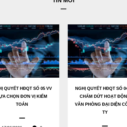
TIN MỚI
Ị QUYẾT HĐQT SỐ 05 VV
NGHỊ QUYẾT HĐQT SỐ 0
ỰA CHỌN ĐƠN VỊ KIỂM
CHẤM DỨT HOẠT ĐỘ
TOÁN
VĂN PHÒNG ĐẠI DIỆN 
TY