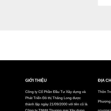
GIỚI THIỆU
ĐỊA CH
Công ty Cổ Phần Đầu Tư Xây dựng và
Thôn Tr
Phát Triển Đô thị Thăng Long được
Phượng,
thành lập ngày 21/09/2000 với tên cũ là
Công ty TNHH Thương mại Xây dựng
024336