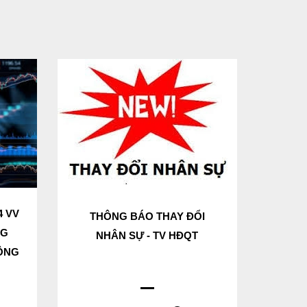
4 VV
THÔNG BÁO THAY ĐỔI
NG
NHÂN SỰ - TV HĐQT
CÔNG