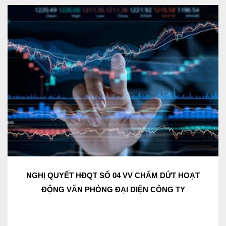
NGHỊ QUYẾT HĐQT SỐ 04 VV CHẤM DỨT HOẠT
ĐỘNG VĂN PHÒNG ĐẠI DIỆN CÔNG TY