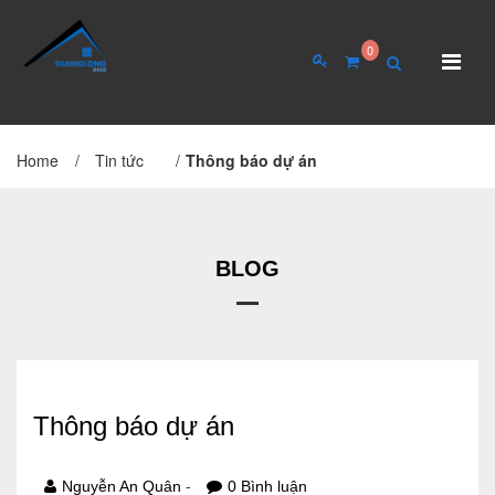
0
Home
/
Tin tức
/
Thông báo dự án
TRANG CHỦ
GIỚI THIỆU
Giới thiệu về công ty
Cơ cấu tổ chức
BLOG
Hồ sơ năng lực
QUAN HỆ CỔ ĐÔNG
Thông báo dự án
Tin tức cổ đông
Đại hội cổ đông
-
Nguyễn An Quân
0 Bình luận