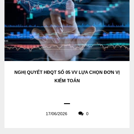
NGHỊ QUYẾT HĐQT SỐ 05 VV LỰA CHỌN ĐƠN VỊ
KIỂM TOÁN
17/06/2026
0