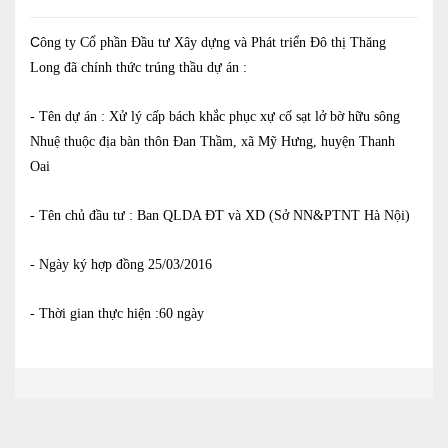
Báo cáo tài chính
C
ông ty Cổ phần Đầu tư Xây dựng và Phát triển Đô thị Thăng
Long đã chính thức trúng thầu dự án :
Điều lệ và quy chế
- Tên dự án : Xử lý cấp bách khắc phục xự cố sạt lở bờ hữu sông
Nhuệ thuộc địa bàn thôn Đan Thầm, xã Mỹ Hưng, huyện Thanh
SẢN PHẨM
Oai
Ván ép
- Tên chủ đầu tư : Ban QLDA ĐT và XD (Sở NN&PTNT Hà Nội)
Dịch vụ xây dựng
- Ngày ký hợp đồng 25/03/2016
Cho thuê máy móc thiết bị
- Thời gian thực hiện :60 ngày
TIN TỨC
LIÊN HỆ
Tin hoạt động
Sự kiện đang diễn ra