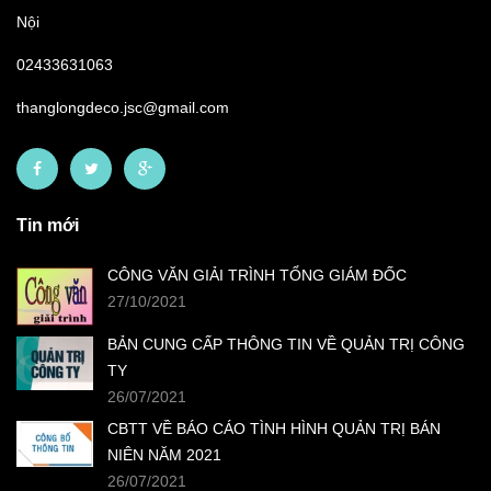
Nội
02433631063
thanglongdeco.jsc@gmail.com
Tin mới
CÔNG VĂN GIẢI TRÌNH TỔNG GIÁM ĐỐC
27/10/2021
BẢN CUNG CẤP THÔNG TIN VỀ QUẢN TRỊ CÔNG
TY
26/07/2021
CBTT VỀ BÁO CÁO TÌNH HÌNH QUẢN TRỊ BÁN
NIÊN NĂM 2021
26/07/2021