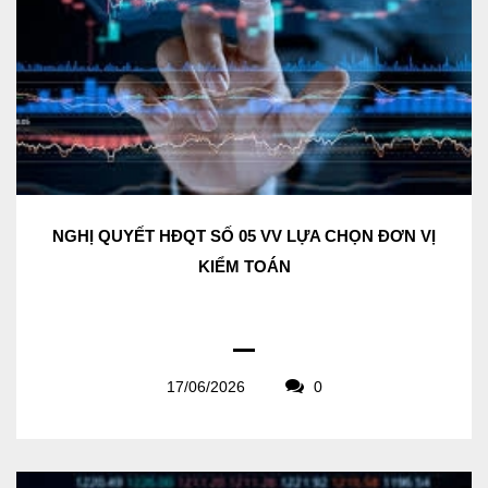
NGHỊ QUYẾT HĐQT SỐ 05 VV LỰA CHỌN ĐƠN VỊ
KIỂM TOÁN
17/06/2026
0