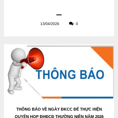
13/04/2026
0
THÔNG BÁO VỀ NGÀY ĐKCC ĐỂ THỰC HIỆN
QUYỀN HỌP ĐHĐCĐ THƯỜNG NIÊN NĂM 2026