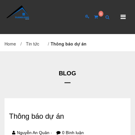
0
Home
/
Tin tức
/
Thông báo dự án
TRANG CHỦ
GIỚI THIỆU
Giới thiệu về công ty
Cơ cấu tổ chức
BLOG
Hồ sơ năng lực
QUAN HỆ CỔ ĐÔNG
Thông báo dự án
Tin tức cổ đông
Đại hội cổ đông
-
Nguyễn An Quân
0 Bình luận