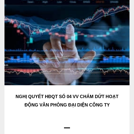
NGHỊ QUYẾT HĐQT SỐ 04 VV CHẤM DỨT HOẠT
ĐỘNG VĂN PHÒNG ĐẠI DIỆN CÔNG TY