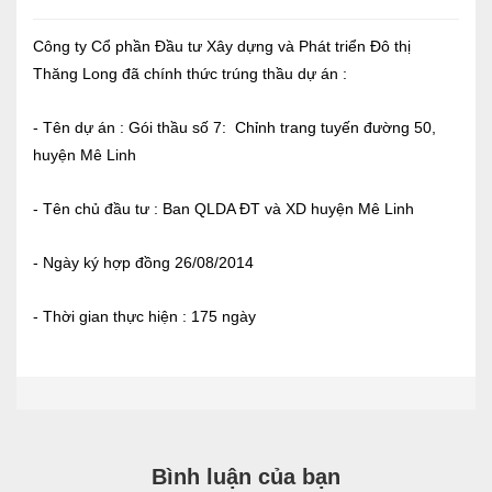
Báo cáo tài chính
Công ty Cổ phần Đầu tư Xây dựng và Phát triển Đô thị
Thăng Long đã chính thức trúng thầu dự án :
Điều lệ và quy chế
- Tên dự án : Gói thầu số 7: Chỉnh trang tuyến đường 50,
huyện Mê Linh
SẢN PHẨM
- Tên chủ đầu tư : Ban QLDA ĐT và XD huyện Mê Linh
Ván ép
Dịch vụ xây dựng
- Ngày ký hợp đồng 26/08/2014
Cho thuê máy móc thiết bị
- Thời gian thực hiện : 175 ngày
TIN TỨC
LIÊN HỆ
Tin hoạt động
Bình luận của bạn
Sự kiện đang diễn ra