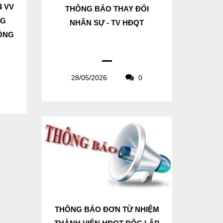
4 VV
THÔNG BÁO THAY ĐỔI
NG
NHÂN SỰ - TV HĐQT
CÔNG
28/05/2026
0
THÔNG BÁO ĐƠN TỪ NHIỆM