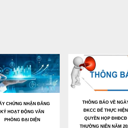
THÔNG BÁO VỀ NGÀ
ẤY CHỨNG NHẬN ĐĂNG
ĐKCC ĐỂ THỰC HIỆ
KÝ HOẠT ĐỘNG VĂN
QUYỀN HỌP ĐHĐCĐ
PHÒNG ĐẠI DIỆN
THƯỜNG NIÊN NĂM 20