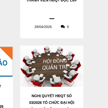
THÀNH VIÊN HĐQT ĐỘC LẬP
28/04/2026
0
Y
N
NGHỊ QUYẾT HĐQT SỐ
03/2026 TỔ CHỨC ĐẠI HỘI
26