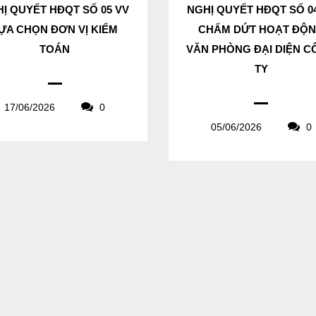
Ị QUYẾT HĐQT SỐ 05 VV
NGHỊ QUYẾT HĐQT SỐ 0
ỰA CHỌN ĐƠN VỊ KIỂM
CHẤM DỨT HOẠT ĐỘ
TOÁN
VĂN PHÒNG ĐẠI DIỆN 
TY
17/06/2026
0
05/06/2026
0