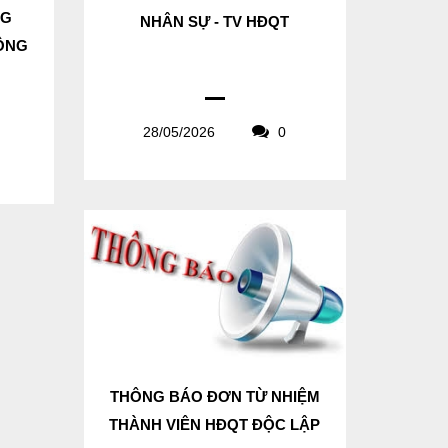
NG
NHÂN SỰ - TV HĐQT
CÔNG
28/05/2026
0
THÔNG BÁO ĐƠN TỪ NHIỆM
THÀNH VIÊN HĐQT ĐỘC LẬP