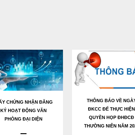
THÔNG BÁO VỀ NGÀ
ẤY CHỨNG NHẬN ĐĂNG
ĐKCC ĐỂ THỰC HIỆ
KÝ HOẠT ĐỘNG VĂN
QUYỀN HỌP ĐHĐCĐ
PHÒNG ĐẠI DIỆN
THƯỜNG NIÊN NĂM 20