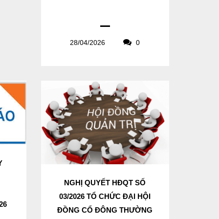
28/04/2026
0
Y
N
NGHỊ QUYẾT HĐQT SỐ
03/2026 TỔ CHỨC ĐẠI HỘI
26
ĐỒNG CỔ ĐÔNG THƯỜNG