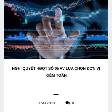
NGHỊ QUYẾT HĐQT SỐ 05 VV LỰA CHỌN ĐƠN VỊ
KIỂM TOÁN
17/06/2026
0