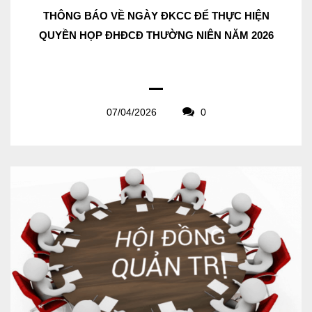
THÔNG BÁO VỀ NGÀY ĐKCC ĐỂ THỰC HIỆN
QUYỀN HỌP ĐHĐCĐ THƯỜNG NIÊN NĂM 2026
07/04/2026
0