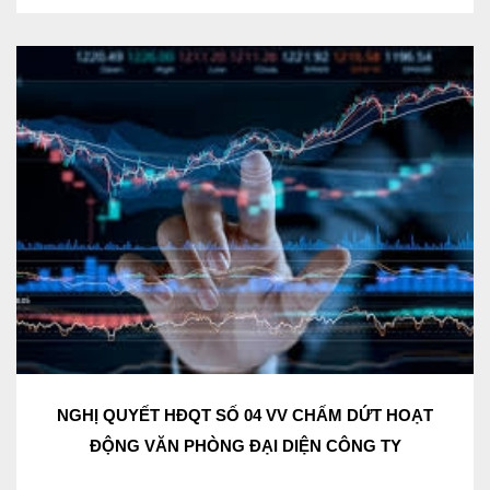
NGHỊ QUYẾT HĐQT SỐ 04 VV CHẤM DỨT HOẠT
ĐỘNG VĂN PHÒNG ĐẠI DIỆN CÔNG TY