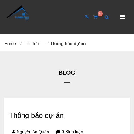
0
Home
/
Tin tức
/
Thông báo dự án
TRANG CHỦ
GIỚI THIỆU
Giới thiệu về công ty
Cơ cấu tổ chức
BLOG
Hồ sơ năng lực
QUAN HỆ CỔ ĐÔNG
Thông báo dự án
Tin tức cổ đông
Đại hội cổ đông
-
Nguyễn An Quân
0 Bình luận