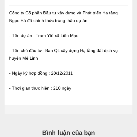
Báo cáo tài chính
Công ty Cổ phần Đầu tư xây dựng và Phát triển Hạ tầng
Ngọc Hà đã chính thức trúng thầu dự án :
Điều lệ và quy chế
- Tên dự án : Trạm Ytế xã Liên Mạc
SẢN PHẨM
- Tên chủ đầu tư : Ban QL xây dựng Hạ tầng đất dịch vụ
huyện Mê Linh
Ván ép
Dịch vụ xây dựng
- Ngày ký hợp đồng : 28/12/2011
Cho thuê máy móc thiết bị
- Thời gian thực hiện : 210 ngày
TIN TỨC
LIÊN HỆ
Tin hoạt động
Bình luận của bạn
Sự kiện đang diễn ra