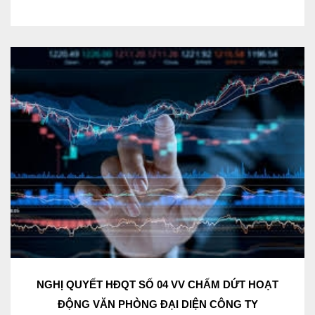
NGHỊ QUYẾT HĐQT SỐ 04 VV CHẤM DỨT HOẠT
ĐỘNG VĂN PHÒNG ĐẠI DIỆN CÔNG TY