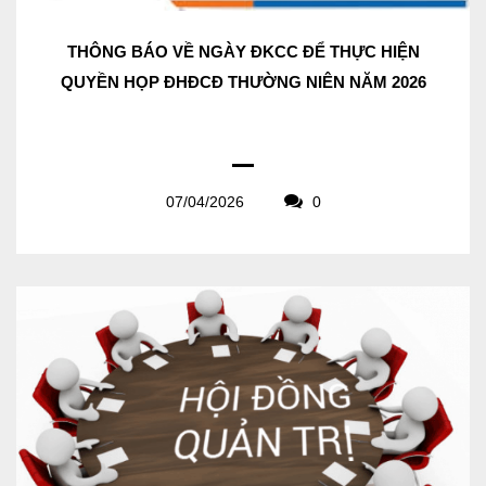
THÔNG BÁO VỀ NGÀY ĐKCC ĐỂ THỰC HIỆN
QUYỀN HỌP ĐHĐCĐ THƯỜNG NIÊN NĂM 2026
07/04/2026
0