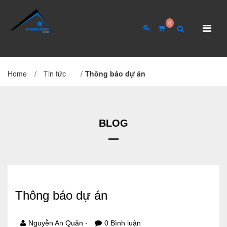
0
Home
/
Tin tức
/
Thông báo dự án
TRANG CHỦ
GIỚI THIỆU
Giới thiệu về công ty
Cơ cấu tổ chức
BLOG
Hồ sơ năng lực
QUAN HỆ CỔ ĐÔNG
Thông báo dự án
Tin tức cổ đông
Đại hội cổ đông
-
Nguyễn An Quân
0 Bình luận