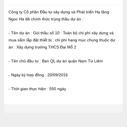
Báo cáo tài chính
Công ty Cổ phần Đầu tư xây dựng và Phát triển Hạ tầng
Ngọc Hà đã chính thức trúng thầu dự án :
Điều lệ và quy chế
- Tên dự án : Gói thầu số 10 : Toàn bộ chi phí xây dựng và
mua sắm lắp đặt thiết bị ; chi phí hạng mục chung thuộc dự
SẢN PHẨM
án : Xây dựng trường THCS Đại Mỗ 2
Ván ép
- Tên chủ đầu tư : Ban QL dự án quận Nam Từ Liêm
Dịch vụ xây dựng
- Ngày ký hợp đồng : 20/09/2016
Cho thuê máy móc thiết bị
- Thời gian thực hiện : 550 ngày
TIN TỨC
LIÊN HỆ
Tin hoạt động
Sự kiện đang diễn ra