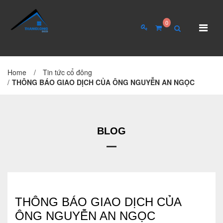
0
Home
/
Tin tức cổ đông
TRANG CHỦ
GIỚI THIỆU
/
THÔNG BÁO GIAO DỊCH CỦA ÔNG NGUYỄN AN NGỌC
Giới thiệu về công ty
Cơ cấu tổ chức
BLOG
Hồ sơ năng lực
QUAN HỆ CỔ ĐÔNG
Tin tức cổ đông
THÔNG BÁO GIAO DỊCH CỦA
ÔNG NGUYỄN AN NGỌC
Đại hội cổ đông