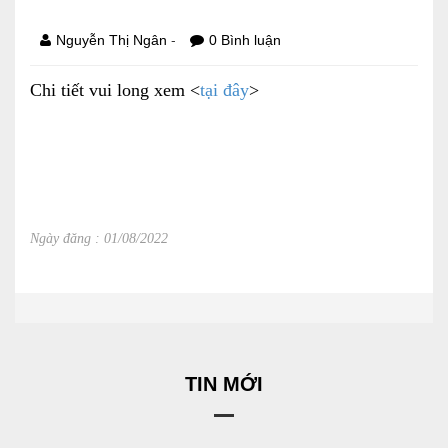
Báo cáo tài chính
-
Nguyễn Thị Ngân
0 Bình luận
Điều lệ và quy chế
Chi tiết vui long xem <
tại đây
>
SẢN PHẨM
Ván ép
Dịch vụ xây dựng
Ngày đăng : 01/08/2022
Cho thuê máy móc thiết bị
TIN TỨC
LIÊN HỆ
TIN MỚI
Tin hoạt động
Sự kiện đang diễn ra