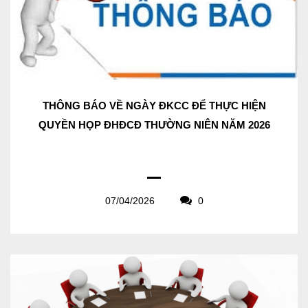
THÔNG BÁO VỀ NGÀY ĐKCC ĐỂ THỰC HIỆN
QUYỀN HỌP ĐHĐCĐ THƯỜNG NIÊN NĂM 2026
07/04/2026
0