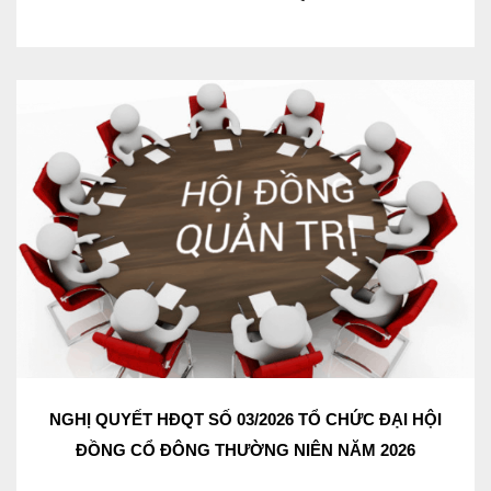
NGHỊ QUYẾT HĐQT SỐ 03/2026 TỔ CHỨC ĐẠI HỘI
ĐỒNG CỔ ĐÔNG THƯỜNG NIÊN NĂM 2026