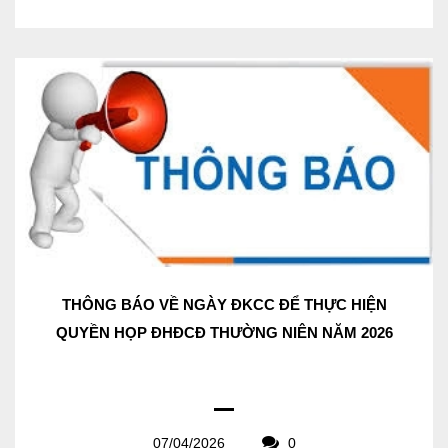
THÔNG BÁO VỀ NGÀY ĐKCC ĐỂ THỰC HIỆN
QUYỀN HỌP ĐHĐCĐ THƯỜNG NIÊN NĂM 2026
07/04/2026
0