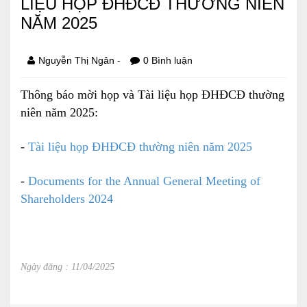
LIỆU HỌP ĐHĐCĐ THƯỜNG NIÊN
NĂM 2025
Báo cáo tài chính
Điều lệ và quy chế
-
Nguyễn Thị Ngân
0 Bình luận
Thông báo mời họp và Tài liệu họp ĐHĐCĐ thường
SẢN PHẨM
niên năm 2025:
Ván ép
-
Tài liệu họp ĐHĐCĐ thường niên năm 2025
Dịch vụ xây dựng
-
Documents for the Annual General Meeting of
Cho thuê máy móc thiết bị
Shareholders 2024
TIN TỨC
LIÊN HỆ
Ngày đăng : 11/04/2025
Tin hoạt động
Sự kiện đang diễn ra