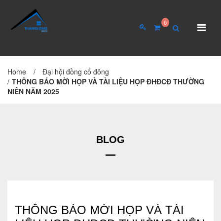
0
Home
/
Đại hội đồng cổ đông
TRANG CHỦ
GIỚI THIỆU
/
THÔNG BÁO MỜI HỌP VÀ TÀI LIỆU HỌP ĐHĐCĐ THƯỜNG
NIÊN NĂM 2025
Giới thiệu về công ty
Cơ cấu tổ chức
Hồ sơ năng lực
BLOG
QUAN HỆ CỔ ĐÔNG
Tin tức cổ đông
THÔNG BÁO MỜI HỌP VÀ TÀI
Đại hội cổ đông