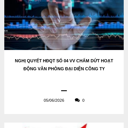
NGHỊ QUYẾT HĐQT SỐ 04 VV CHẤM DỨT HOẠT
ĐỘNG VĂN PHÒNG ĐẠI DIỆN CÔNG TY
05/06/2026
0