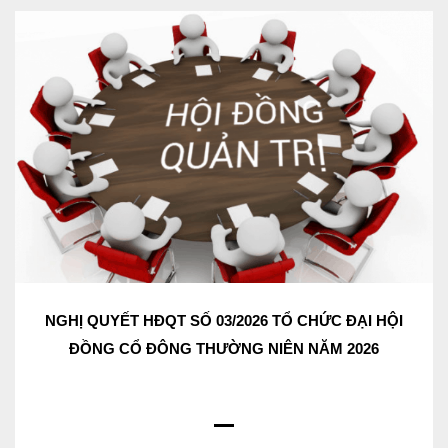
NGHỊ QUYẾT HĐQT SỐ 03/2026 TỔ CHỨC ĐẠI HỘI
ĐỒNG CỔ ĐÔNG THƯỜNG NIÊN NĂM 2026