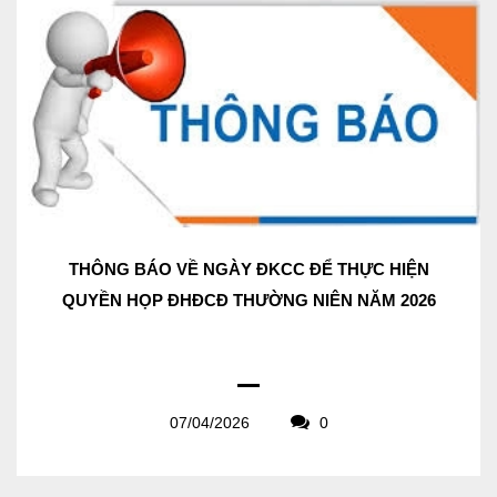
THÔNG BÁO VỀ NGÀY ĐKCC ĐỂ THỰC HIỆN
QUYỀN HỌP ĐHĐCĐ THƯỜNG NIÊN NĂM 2026
07/04/2026
0