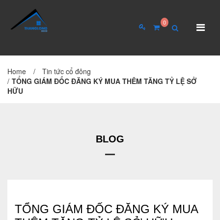
0
Home
/
Tin tức cổ đông
TRANG CHỦ
GIỚI THIỆU
/
TỔNG GIÁM ĐỐC ĐĂNG KÝ MUA THÊM TĂNG TỶ LỆ SỞ
HỮU
Giới thiệu về công ty
Cơ cấu tổ chức
Hồ sơ năng lực
BLOG
QUAN HỆ CỔ ĐÔNG
Tin tức cổ đông
TỔNG GIÁM ĐỐC ĐĂNG KÝ MUA
Đại hội cổ đông