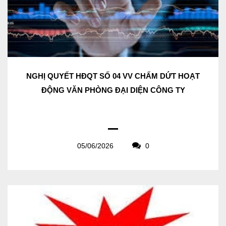
NGHỊ QUYẾT HĐQT SỐ 04 VV CHẤM DỨT HOẠT
ĐỘNG VĂN PHÒNG ĐẠI DIỆN CÔNG TY
05/06/2026
0